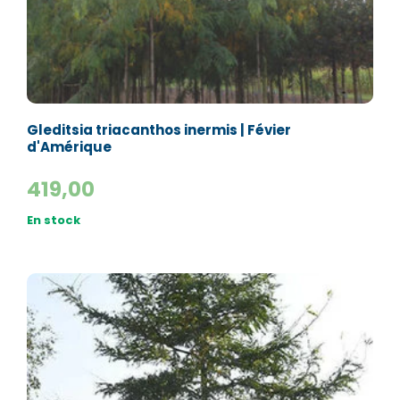
Gleditsia triacanthos inermis | Févier
d'Amérique
419,00
En stock