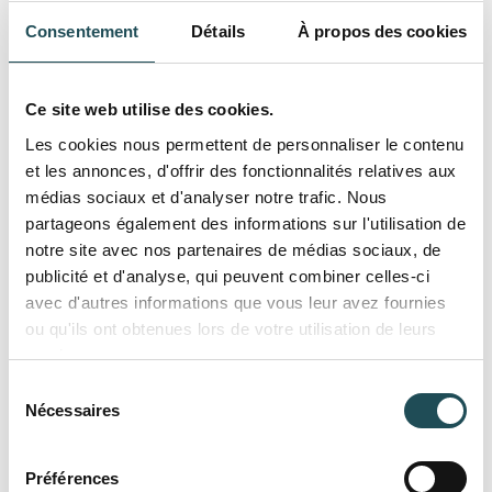
Consentement
Détails
À propos des cookies
Ce site web utilise des cookies.
Les cookies nous permettent de personnaliser le contenu
et les annonces, d'offrir des fonctionnalités relatives aux
médias sociaux et d'analyser notre trafic. Nous
Gleditsia triacanthos ‘Skyline’ | Févier
partageons également des informations sur l'utilisation de
d'Amérique 'Skyline'
notre site avec nos partenaires de médias sociaux, de
482,00
publicité et d'analyse, qui peuvent combiner celles-ci
avec d'autres informations que vous leur avez fournies
En stock
ou qu'ils ont obtenues lors de votre utilisation de leurs
services.
Sélection
Nécessaires
Spécialiste de grands
du
consentement
arbres
Préférences
Nom du produit
Nom du produit 1