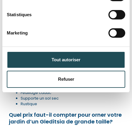
Statistiques
Livraisons sous 21 jours
Taille désirée*
Taille désirée*
Quantité désirée*
Quantité désirée*
Marketing
-
-
+
+
Commentaires
+
Ajouter un produit
Quelles sont les apparences du Gleditsia
Tout autoriser
ou févier au cours de l’année ?
Commentaires
Fleurs en mai-juin
Refuser
Couleur automnale jaune
Département*
Quelques cultivars portent des fruits
Feuillage caduc
Supporte un sol sec
Département*
Rustique
Nom*
Quel prix faut-il compter pour orner votre
jardin d’un Gleditsia de grande taille?
Nom*
Numéro de téléphone*