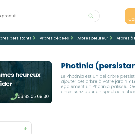
Co
bres persistants
Arbres cépées
Arbres pleureur
Arbres à 
Photinia (persista
mmes heureux
Le Photinia est un bel arbre persis
ajouter cet arbre à votre jardin ? L
ider
également un Photinia palissé. Déc
choisissez pour un spectacle cha
06 82 05 69 30