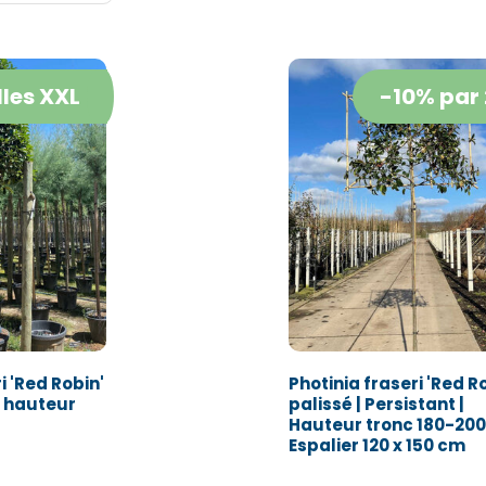
lles XXL
-10% par 
i 'Red Robin'
Photinia fraseri 'Red R
e hauteur
palissé | Persistant |
Hauteur tronc 180-200
Espalier 120 x 150 cm