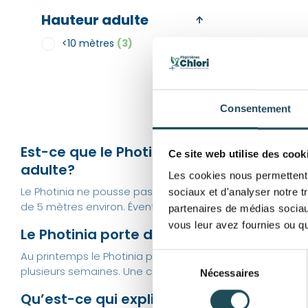
Hauteur adulte
<10 mètres
(3)
Consentement
Est-ce que le Photinia pousse vite et quel
Ce site web utilise des cook
adulte?
Les cookies nous permettent d
Le Photinia ne pousse pas vite. Un Photinia sur tige ad
sociaux et d'analyser notre t
de 5 mètres environ. Éventuellement l’arbre peut être tai
partenaires de médias sociaux
vous leur avez fournies ou qu'
Le Photinia porte des fleurs?
Au printemps le Photinia porte des fleurs blanches dont
Sélection
plusieurs semaines. Une couleur claire entre le feuillage 
Nécessaires
du
Nom du 
consentement
Qu’est-ce qui explique la popularité des