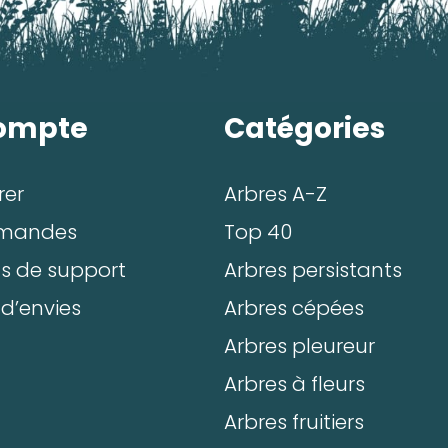
E-mail:*
ompte
Catégories
Valider
rer
Arbres A-Z
mandes
Top 40
ts de support
Arbres persistants
 d’envies
Arbres cépées
Arbres pleureur
Arbres à fleurs
Arbres fruitiers