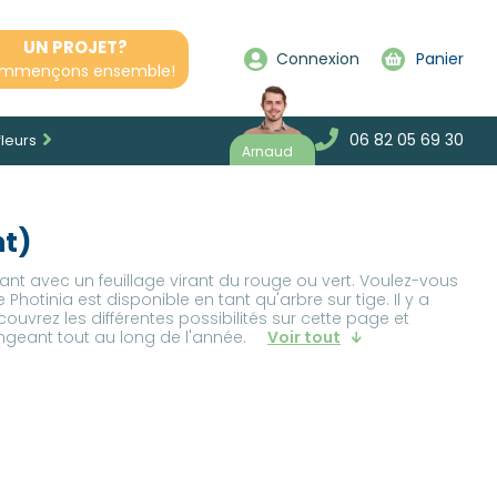
UN PROJET?
Connexion
Panier
mmençons ensemble!
06 82 05 69 30
fleurs
Arnaud
nt)
tant avec un feuillage virant du rouge ou vert. Voulez-vous
e Photinia est disponible en tant qu'arbre sur tige. Il y a
ouvrez les différentes possibilités sur cette page et
ngeant tout au long de l'année.
Voir tout