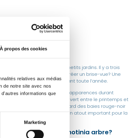
À propos des cookies
de place et convient pour les petits jardins. Il y a trois
, palissé ou cépée. Voulez-vous créer un brise-vue? Une
nnalités relatives aux médias
ra des vues de l’extérieur durant toute l’année.
on de notre site avec nos
rbre persistant a de multiples apparences durant
 d'autres informations que
 et feuilles virent du rouge au vert entre le printemps et
 arbre porte des fleurs et plus tard des baies rouge-noir
angeant dans votre jardin et un atout important pour la
Marketing
pter pour acheter un Photinia arbre?