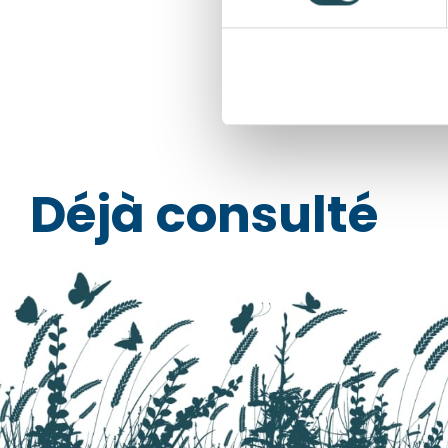
Taille d
+
Ajou
Déjà consulté
Commen
Départ
Nom*