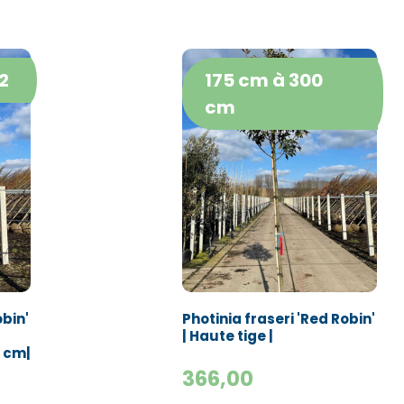
2
175 cm à 300
cm
obin'
Photinia fraseri 'Red Robin'
| Haute tige |
 cm|
366,00