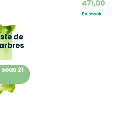
471,00
En stock
iste de
arbres
 sous 21