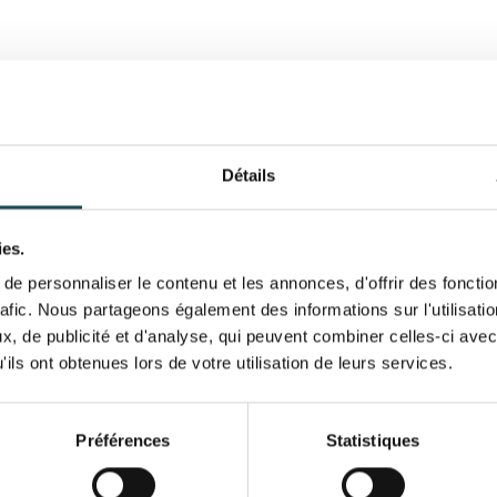
Détails
le est sa taille
La taille: le Photinia prend peu 
ies.
variétés: le Photinia sur tige
e personnaliser le contenu et les annonces, d'offrir des fonctio
haie de Photinias vous protège
ulte aura une hauteur maximum
rafic. Nous partageons également des informations sur l'utilisati
llé au printemps ou en été.
Le spectacle changeant: cet a
, de publicité et d'analyse, qui peuvent combiner celles-ci avec
l’année. Les nouvelles branches
ils ont obtenues lors de votre utilisation de leurs services.
l’été. Au printemps le Photinia
apparaissent. Un spectacle ch
 vous pouvez profiter pendant
nature et la biodiversité.
vert et rouge.
Préférences
Statistiques
Nom du produit
produit 1
Quel prix faut-il com
 Photinias?