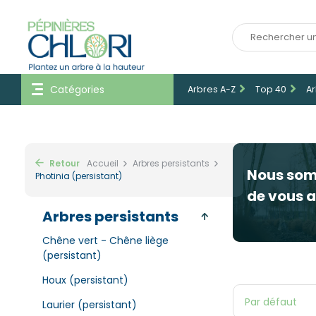
Catégories
Arbres A-Z
Top 40
Ar
Retour
Accueil
Arbres persistants
Nous so
Photinia (persistant)
de vous a
Arbres persistants
Chêne vert - Chêne liège
(persistant)
Houx (persistant)
Laurier (persistant)