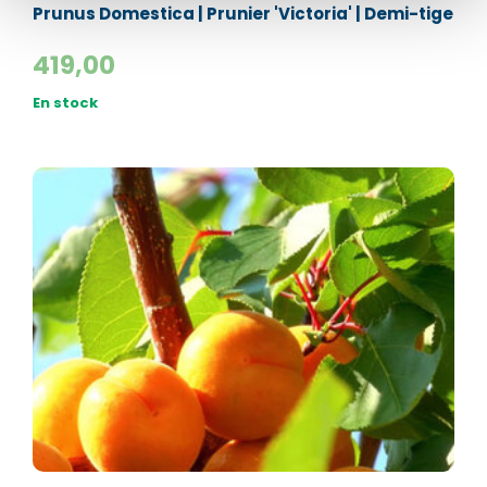
Prunus Domestica | Prunier 'Victoria' | Demi-tige
Nom*
419,00
Nom*
En stock
Numéro de téléphone*
Numéro de téléphone*
E-mail:*
E-mail:*
Valider
Valider