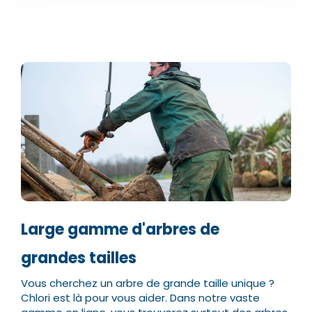
Numéro de téléphone*
Numéro de téléphone*
E-mail:*
E-mail:*
Valider
Valider
Large gamme d'arbres de
grandes tailles
Vous cherchez un arbre de grande taille unique ?
Chlori est là pour vous aider. Dans notre vaste