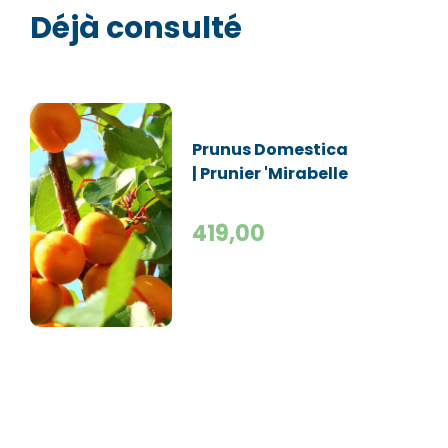
Déjà consulté
Prunus Domestica
| Prunier 'Mirabelle
de Nancy' | Haute-
tige
419,00