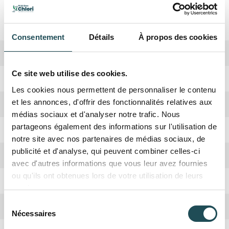
Spécifications
Consentement
Détails
À propos des cookies
Biodiversité
Haute
Ce site web utilise des cookies.
Période de plantation
Octobre, Avril
Les cookies nous permettent de personnaliser le contenu
et les annonces, d'offrir des fonctionnalités relatives aux
Forme de la couronne
Large
médias sociaux et d'analyser notre trafic. Nous
partageons également des informations sur l'utilisation de
Rusticité
Oui
notre site avec nos partenaires de médias sociaux, de
publicité et d'analyse, qui peuvent combiner celles-ci
Croissance
Rapide
avec d'autres informations que vous leur avez fournies
ou qu'ils ont obtenues lors de votre utilisation de leurs
Absorbation CO2
Haute
services.
Sélection
Hauteur adulte
6 mètres
Nécessaires
du
consentement