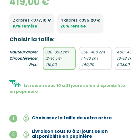
419,00 €
2 arbres x
377,10 €
4 arbres x
335,20 €
10% remise
20% remise
Choisir la taille:
Hauteur arbre:
300-350 cm
350-400 cm
400-450 c
Circonférence:
12-14 cm
14-16 cm
16-18 cm
Prix:
419,00
440,00
503,00
Livraison sous 10 à 21 jours selon disponibilité
en pépinière
Choisissez la taille de votre arbre
1
Livraison sous 10 à 21 jours selon
2
disponibilité en pépinière