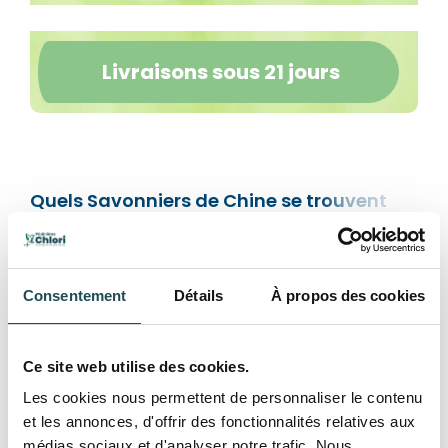
Livraisons sous 21 jours
Quels Savonniers de Chine se trouvent
dans la gamme de Chlori?
Dans la gamme vous trouverez le savonnier cépée
mais aussi l'arbre fastigié et haute tige.
Consentement
Détails
À propos des cookies
Quelle est la hauteur d’un Koelreuteria
adulte ?
L’arbre Koelreuteria en cépee adulte atteindra une
Ce site web utilise des cookies.
hauteur entre 5 et 8 mètres.
Les cookies nous permettent de personnaliser le contenu
et les annonces, d'offrir des fonctionnalités relatives aux
Quelles sont les apparences et du
médias sociaux et d'analyser notre trafic. Nous