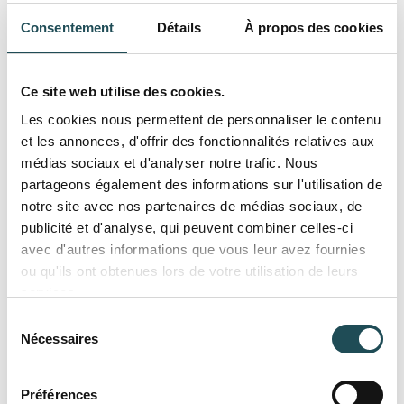
*
Remarque
Consentement
Détails
À propos des cookies
Ce site web utilise des cookies.
Les cookies nous permettent de personnaliser le contenu
et les annonces, d'offrir des fonctionnalités relatives aux
médias sociaux et d'analyser notre trafic. Nous
* Champs obligatoires
partageons également des informations sur l'utilisation de
notre site avec nos partenaires de médias sociaux, de
Envoyer
publicité et d'analyse, qui peuvent combiner celles-ci
avec d'autres informations que vous leur avez fournies
ou qu'ils ont obtenues lors de votre utilisation de leurs
services.
Contacter
Sélection
Téléphone
Nécessaires
du
consentement
Appelez-nous
06 82 05 69 30
Préférences
Nom du produit
Nom du produit 1