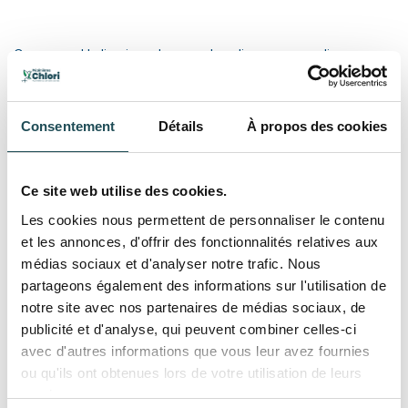
Concernant la livraison des marchandises nous appliquons nos
Conditions Générales.
Si vous trouvez des erreurs, des imperfections ou d'autres
Consentement
Détails
À propos des cookies
informations que vous souhaiteriez nous communiquer, nous
vous invitons à nous contacter par courriel :
info@chlori.fr
ou par téléphone : 03 66890084
Ce site web utilise des cookies.
Les cookies nous permettent de personnaliser le contenu
Copyright
et les annonces, d'offrir des fonctionnalités relatives aux
médias sociaux et d'analyser notre trafic. Nous
partageons également des informations sur l'utilisation de
Toutes les informations publiées sur ce site autant que textes,
notre site avec nos partenaires de médias sociaux, de
images, et toute autre publication sont la propriété de Chlori. Il
publicité et d'analyse, qui peuvent combiner celles-ci
est interdit de copier, modifier, redistribuer ou de publier les
avec d'autres informations que vous leur avez fournies
documents de Chlori sans aucune forme d’autorisation (par
ou qu'ils ont obtenues lors de votre utilisation de leurs
préférence en écrite). Tous droits réservé à Chlori.
services.