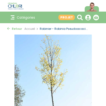
Catégories
PROJET
Retour
Accueil
Robinier - Robinia Pseudoacaci...