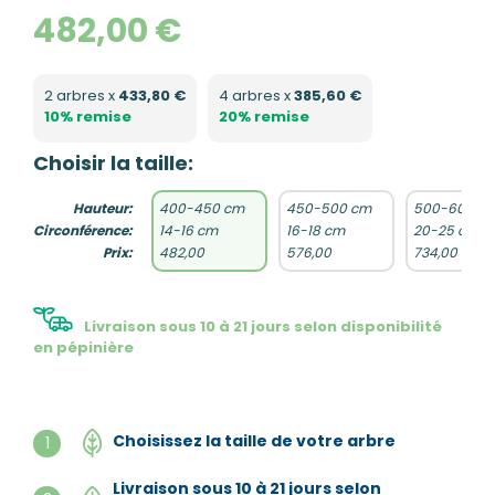
482,00 €
2 arbres x
433,80 €
4 arbres x
385,60 €
10% remise
20% remise
Choisir la taille:
Hauteur:
400-450 cm
450-500 cm
500-600 c
Circonférence:
14-16 cm
16-18 cm
20-25 cm
Prix:
482,00
576,00
734,00
Livraison sous 10 à 21 jours selon disponibilité
en pépinière
Choisissez la taille de votre arbre
1
Livraison sous 10 à 21 jours selon