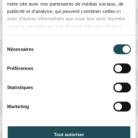
Rusticité
Oui
notre site avec nos partenaires de médias sociaux, de
publicité et d'analyse, qui peuvent combiner celles-ci
Croissance
Moyenne
avec d'autres informations que vous leur avez fournies
ou qu'ils ont obtenues lors de votre utilisation de leurs
Absorbation CO2
Haute
services.
Sélection
Hauteur adulte
12-15 mètres
Nécessaires
du
consentement
Taillage
Automne ou Printemps
Préférences
Nom du produit
Nom du produit
Arbre nourricier
Abeilles et Papillons
Statistiques
Fruits
Rarement, gousses rougeâtres (toxiques)
Taille désirée*
Taille désirée*
Quantité désirée*
Quantité désirée*
Marketing
Couleur de fleur
Blanc cassé
+
+
-
-
Floraison
Juni
Commentaires
Commentaires
Tout autoriser