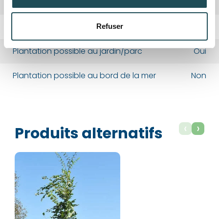
Couleur automnale
Jaune
Persistant ou Caduc
Caduc
Refuser
Département*
Département*
Plantation possible au jardin/parc
Oui
Nom*
Nom*
Plantation possible au bord de la mer
Non
Numéro de téléphone*
Numéro de téléphone*
‹
›
Produits alternatifs
E-mail:*
E-mail:*
Valider
Valider