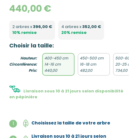
440,00 €
2 arbres x
396,00 €
4 arbres x
352,00 €
10% remise
20% remise
Choisir la taille:
Hauteur:
400-450 cm
450-500 cm
500-600 c
Circonférence:
14-16 cm
16-18 cm
20-25 cm
Prix:
440,00
482,00
734,00
Livraison sous 10 à 21 jours selon disponibilité
en pépinière
Choisissez la taille de votre arbre
1
Livraison sous 10 à 21 jours selon