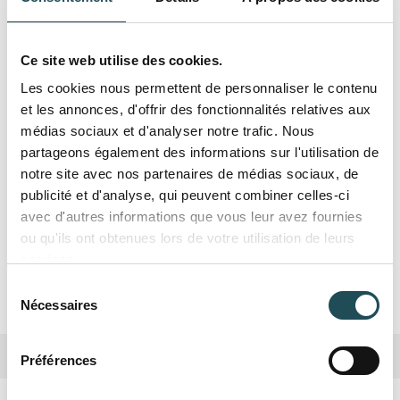
-feuilles vert foncé couleur automnale jaune
-fleurs vertes, noix en samares
Ce site web utilise des cookies.
-lieu de nidification pour les oiseaux
Les cookies nous permettent de personnaliser le contenu
-peu sensible aux pucerons.
et les annonces, d'offrir des fonctionnalités relatives aux
-tolère le pavage
médias sociaux et d'analyser notre trafic. Nous
partageons également des informations sur l'utilisation de
-résiste à la maladie des ormes: la graphiose
notre site avec nos partenaires de médias sociaux, de
-procure un abri intime et ombragé
publicité et d'analyse, qui peuvent combiner celles-ci
avec d'autres informations que vous leur avez fournies
ou qu'ils ont obtenues lors de votre utilisation de leurs
services.
Spécifications
Sélection
Nécessaires
du
consentement
Biodiversité
Moyenne
Préférences
Nom du produit
Nom du produit