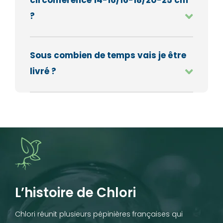
circonférence 14-16/16-18/20-25 cm
?
Sous combien de temps vais je être
livré ?
L’histoire de Chlori
Chlori réunit plusieurs pépinières françaises qui