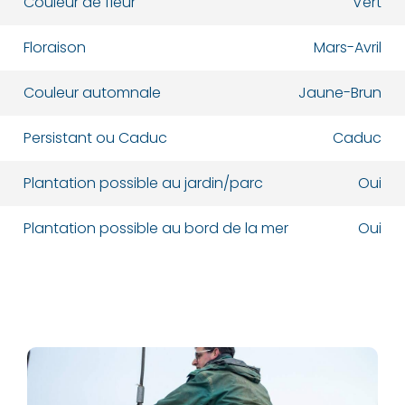
Couleur de fleur
Vert
E-mail:*
E-mail:*
Floraison
Mars-Avril
Couleur automnale
Jaune-Brun
Valider
Valider
Persistant ou Caduc
Caduc
Plantation possible au jardin/parc
Oui
Plantation possible au bord de la mer
Oui