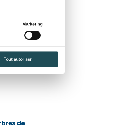
Marketing
 triacanthos
 | Févier
ue Doré
0
Tout autoriser
Quantité désirée*
Quantité désirée*
+
+
-
-
bres de