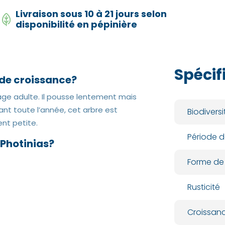
Livraison sous 10 à 21 jours selon
disponibilité en pépinière
Spécif
e de croissance?
âge adulte. Il pousse lentement mais
nt toute l’année, cet arbre est
Biodiversi
nt petite.
Période d
 Photinias?
Forme de
Rusticité
Croissan