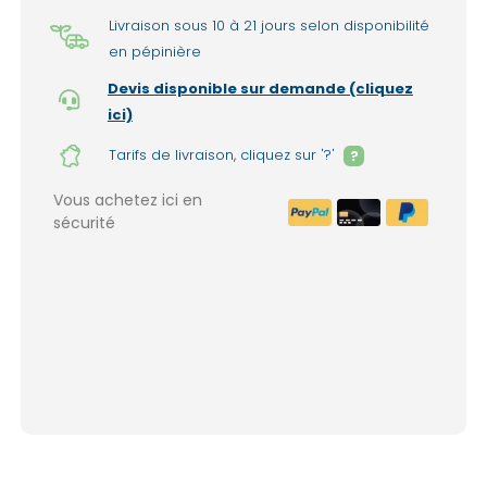
Livraison sous 10 à 21 jours selon disponibilité
en pépinière
Devis disponible sur demande (cliquez
ici)
Tarifs de livraison, cliquez sur '?'
?
Vous achetez ici en
sécurité
Livraison à domicile : 150€ par liv
1999€ de commande. (France mét
Lieux d'enlèvement dans nos pépinières 
(option sélectionnable lors de la valida