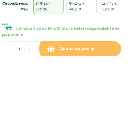
Circonférence:
8-10 cm
10-12 cm
12-14 cm
Prix:
366,00
440,00
524,00
Livraison sous 10 à 21 jours selon disponibilité en
pépinière
Ajouter au panier
−
+
raison et gratuite à partir de
ropolitaine hors Corse)
: gratuit sur rendez-vous
tion du panier)