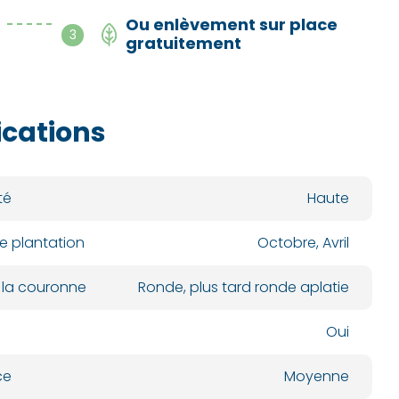
Ou enlèvement sur place
- - - - -
3
gratuitement
ications
té
Haute
e plantation
Octobre, Avril
 la couronne
Ronde, plus tard ronde aplatie
Oui
ce
Moyenne