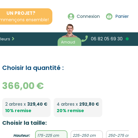
UN PROJET?
Connexion
Panier
mmençons ensemble!
06 82 05 69 30
fleurs
Arnaud
Choisir la quantité :
366,00 €
2 arbres x
329,40 €
4 arbres x
292,80 €
10% remise
20% remise
Choisir la taille:
Hauteur:
175-225 cm
225-250 cm
250-275 cm