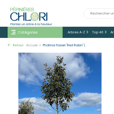
Catégories
Arbres A-Z
Top 40
Ar
Retour
Accueil
Photinia fraseri 'Red Robin' |...