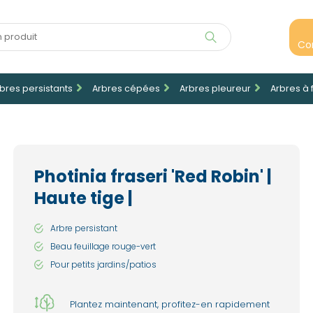
Co
bres persistants
Arbres cépées
Arbres pleureur
Arbres à 
Photinia fraseri 'Red Robin' |
Haute tige |
Arbre persistant
Beau feuillage rouge-vert
Pour petits jardins/patios
Plantez maintenant, profitez-en rapidement