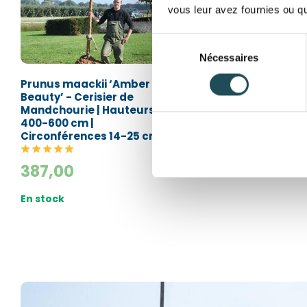
vous leur avez fournies ou qu'
Sélection
Nécessaires
du
consentement
Prunus maackii ‘Amber
Liriodendron tulipif
Beauty’ - Cerisier de
Tulipier de Virginie
Mandchourie | Hauteurs
400-600 cm |
356,00
Circonférences 14-25 cm
En stock
387,00
En stock