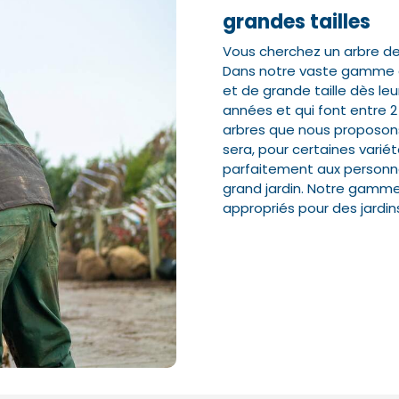
grandes tailles
Vous cherchez un arbre de g
Nom*
Nom*
Numéro de t
Numéro de t
Dans notre vaste gamme en 
et de grande taille dès leur
années et qui font entre 2 
arbres que nous proposons
E-mail:*
E-mail:*
sera, pour certaines variét
parfaitement aux personne
grand jardin. Notre gamme
appropriés pour des jardins