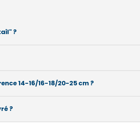
ail" ?
férence 14-16/16-18/20-25 cm ?
vré ?