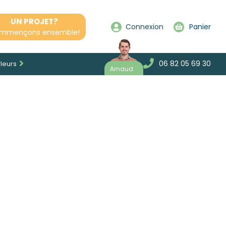
UN PROJET?
Connexion
Panier
mmençons ensemble!
06 82 05 69 30
fleurs
Arnaud