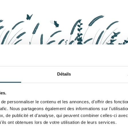
Détails
ompte
Catégories
ies.
e personnaliser le contenu et les annonces, d'offrir des fonctio
rafic. Nous partageons également des informations sur l'utilisati
rer
Arbres A-Z
, de publicité et d'analyse, qui peuvent combiner celles-ci avec
ils ont obtenues lors de votre utilisation de leurs services.
mandes
Top 40