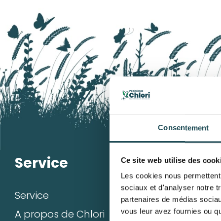
Consentement
Service
Mon c
Ce site web utilise des cook
Les cookies nous permettent d
sociaux et d'analyser notre t
Service
S’enregist
partenaires de médias sociaux
vous leur avez fournies ou qu'
A propos de Chlori
Mes com