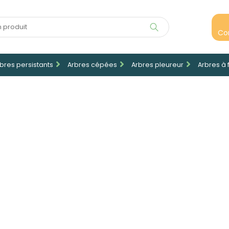
Co
bres persistants
Arbres cépées
Arbres pleureur
Arbres à 