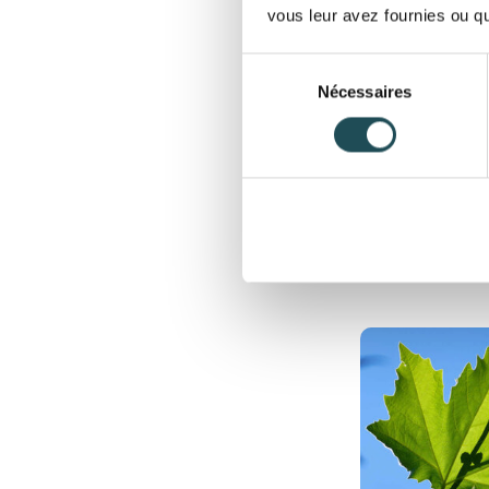
vous leur avez fournies ou qu'
Sélection
Liquidambar s
Nécessaires
du
Copalme d'Am
Nom du 
consentement
palissé | Haut
180-200 cm | Es
150 cm
366,00
Taille d
En stock
+
Ajou
Commen