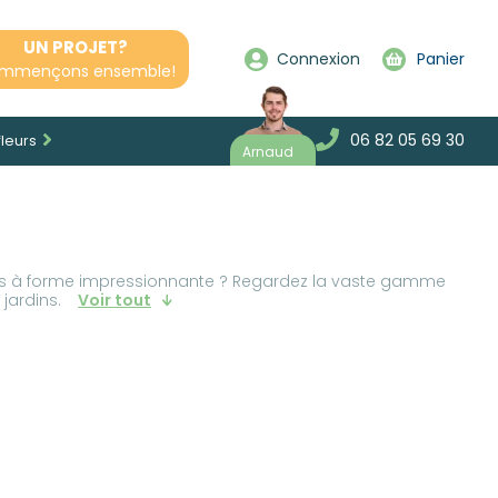
UN PROJET?
Connexion
Panier
mmençons ensemble!
06 82 05 69 30
fleurs
Arnaud
es à forme impressionnante ? Regardez la vaste gamme
 jardins.
Voir tout