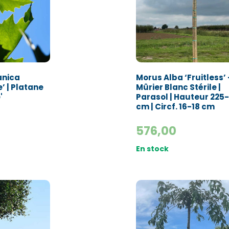
ement*
Nom*
Numéro de t
Numéro de téléphone*
anica
Morus Alba ‘Fruitless’ 
E-mail:*
’ | Platane
Mûrier Blanc Stérile |
'
Parasol | Hauteur 225
cm | Circf. 16-18 cm
576,00
Valider
En stock