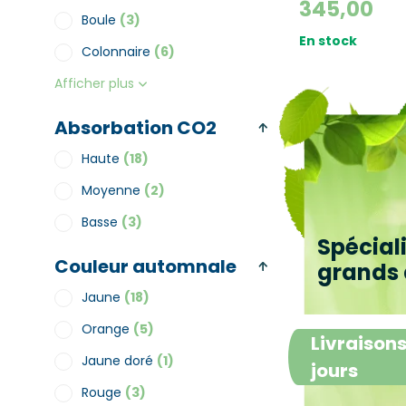
345,00
Boule
(3)
En stock
Colonnaire
(6)
Afficher plus
Absorbation CO2
Haute
(18)
Moyenne
(2)
Basse
(3)
Spécial
Couleur automnale
grands 
Jaune
(18)
Orange
(5)
Livraisons
Jaune doré
(1)
jours
Rouge
(3)