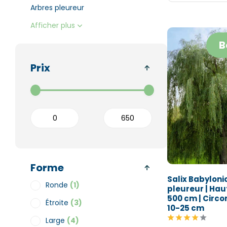
Arbres pleureur
Afficher plus
B
Prix
Forme
Salix Babyloni
Ronde
(1)
pleureur | Hau
500 cm | Circ
Étroite
(3)
10-25 cm
Large
(4)