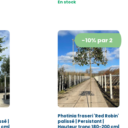
En stock
-10% par 2
Photinia fraseri 'Red Robin'
sé |
palissé | Persistant |
 cm|
Hauteur tronc 180-200 cm|