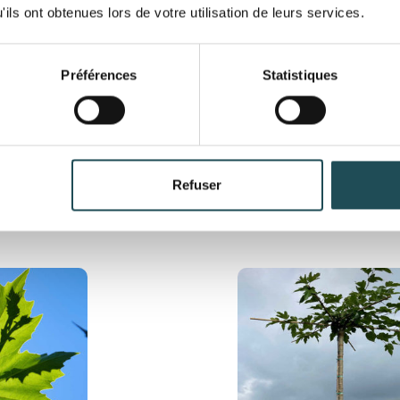
ils ont obtenues lors de votre utilisation de leurs services.
tyraciflua -
Morus Alba ‘Fruitless’ 
Préférences
Statistiques
Nom du produit
érique
Mûrier Blanc Stérile |
produit 1
eur tronc
Parasol | Hauteur 225
palier 120 x
cm | Circf. 10-12 cm
419,00
Refuser
Taille désirée*
En stock
ésirée*
Quantité dés
+
-
Commentaires
ter un produit
taires
Département*