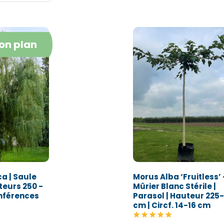
on plan
ca | Saule
Morus Alba ‘Fruitless’ 
teurs 250 -
Mûrier Blanc Stérile |
onférences
Parasol | Hauteur 225
cm | Circf. 14-16 cm