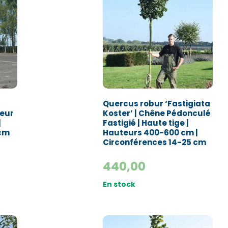
Quercus robur ‘Fastigiata
reur
Koster’ | Chêne Pédonculé
|
Fastigié | Haute tige |
 cm
Hauteurs 400-600 cm |
Circonférences 14-25 cm
440,00
En stock