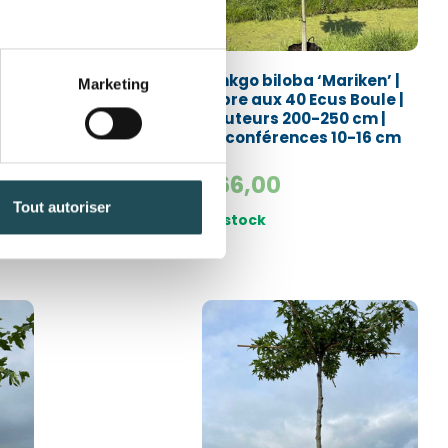
-
Ginkgo biloba ‘Mariken’ |
Marketing
Arbre aux 40 Ecus Boule |
-250
Hauteurs 200-250 cm |
Circonférences 10-16 cm
366,00
Tout autoriser
Quantité désirée*
En stock
irée*
+
-