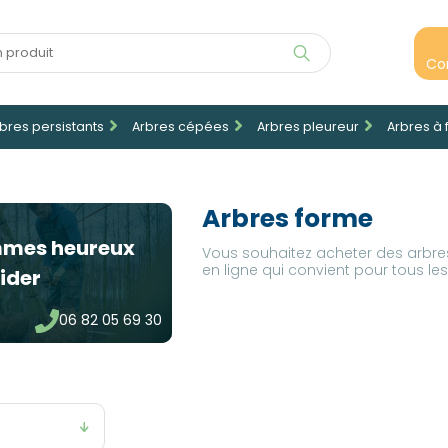
Co
bres persistants
Arbres cépées
Arbres pleureur
Arbres à 
Arbres forme
mmes heureux
Vous souhaitez acheter des arbr
en ligne qui convient pour tous les
ider
06 82 05 69 30