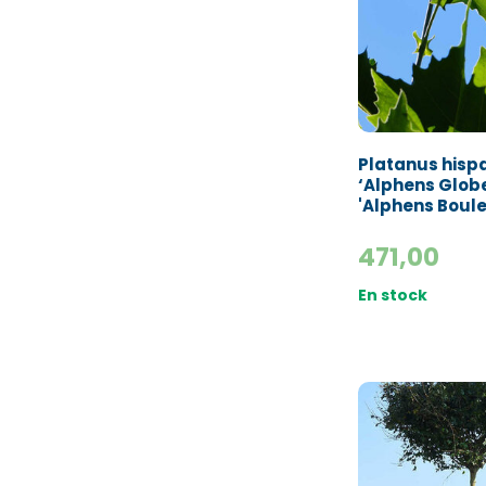
Départ
Nom*
Platanus hisp
‘Alphens Globe
'Alphens Boule
471,00
E-mail:*
En stock