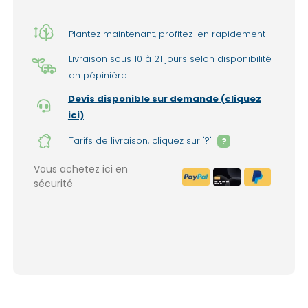
Plantez maintenant, profitez-en rapidement
Livraison sous 10 à 21 jours selon disponibilité
en pépinière
Devis disponible sur demande (cliquez
ici)
Tarifs de livraison, cliquez sur '?'
?
Vous achetez ici en
sécurité
Livraison à domicile : 150€ par liv
1999€ de commande. (France mét
Lieux d'enlèvement dans nos pépinières 
(option sélectionnable lors de la valida