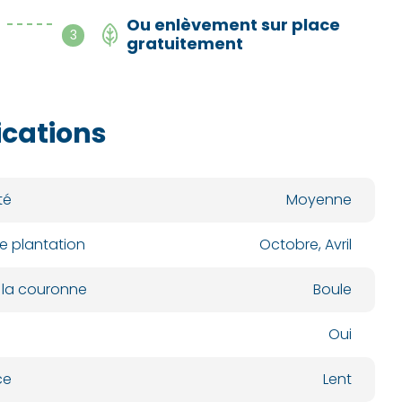
Ou enlèvement sur place
- - - - -
3
gratuitement
ications
té
Moyenne
e plantation
Octobre, Avril
 la couronne
Boule
Oui
ce
Lent