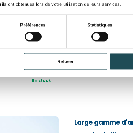
ils ont obtenues lors de votre utilisation de leurs services.
Préférences
Statistiques
Nom du produit
Nom du produit
ommier
Gymnocladus dioica -
Gleditsia
Chicot | Hauteurs 350-500
inermis | 
cm | Circonférences 14-25
d'Amériq
cm
419,00
Refuser
Taille désirée*
Taille désirée*
608,00
En stock
En stock
Commentaires
Commentaires
Large gamme d'ar
Département*
Département*