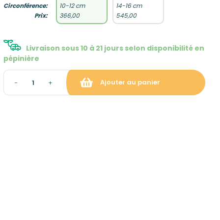
Circonférence:
10-12 cm
14-16 cm
Prix:
366,00
545,00
Livraison sous 10 à 21 jours selon disponibilité en
pépinière
Ajouter au panier
−
+
raison et gratuite à partir de
ropolitaine hors Corse)
: gratuit sur rendez-vous
tion du panier)