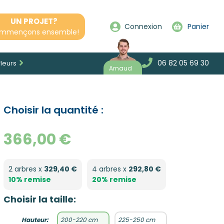
UN PROJET?
Connexion
Panier
mmençons ensemble!
06 82 05 69 30
fleurs
Arnaud
Choisir la quantité :
366,00 €
2 arbres x
329,40 €
4 arbres x
292,80 €
10% remise
20% remise
Choisir la taille:
Hauteur:
200-220 cm
225-250 cm