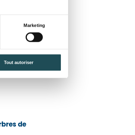
Marketing
 triacanthos
Févier
ue
Tout autoriser
Quantité désirée*
Quantité désirée*
+
+
-
-
bres de