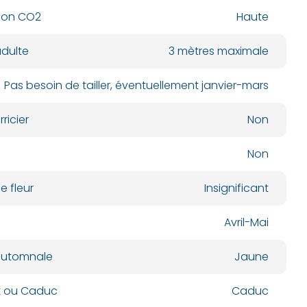
ion CO2
Haute
dulte
3 mètres maximale
Pas besoin de tailler, éventuellement janvier-mars
ricier
Non
Non
e fleur
Insignificant
Avril-Mai
automnale
Jaune
nt ou Caduc
Caduc