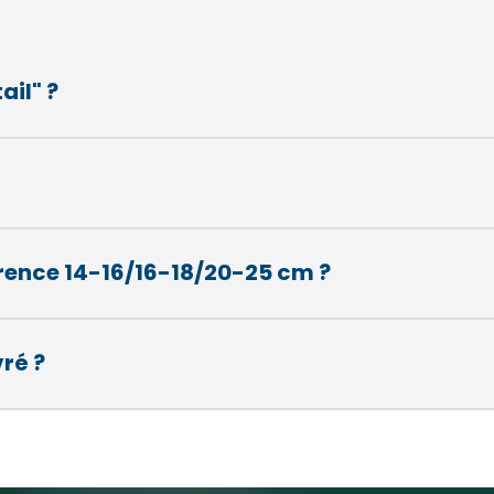
ail" ?
férence 14-16/16-18/20-25 cm ?
vré ?