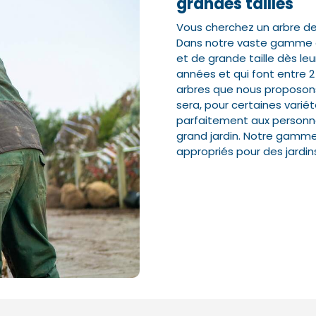
grandes tailles
Vous cherchez un arbre de g
Dans notre vaste gamme en 
Nom*
Nom*
Numéro de t
Numéro de t
et de grande taille dès leur
années et qui font entre 2 
arbres que nous proposons
sera, pour certaines variét
E-mail:*
E-mail:*
parfaitement aux personne
grand jardin. Notre gamme
appropriés pour des jardins