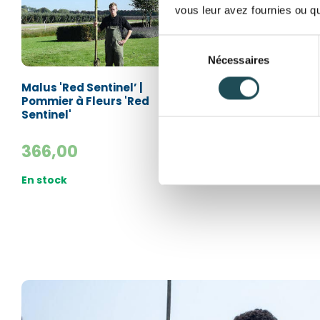
vous leur avez fournies ou qu'
Sélection
Nécessaires
du
consentement
Malus 'Red Sentinel’ |
Malus 'Mokum' | P
Pommier à Fleurs 'Red
à Fleurs 'Mokum'
Sentinel'
366,00
366,00
En stock
En stock