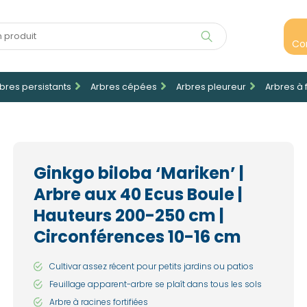
Co
bres persistants
Arbres cépées
Arbres pleureur
Arbres à 
Ginkgo biloba ‘Mariken’ |
Arbre aux 40 Ecus Boule |
Hauteurs 200-250 cm |
Circonférences 10-16 cm
Cultivar assez récent pour petits jardins ou patios
Feuillage apparent-arbre se plaît dans tous les sols
Arbre à racines fortifiées