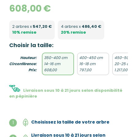
608,00 €
2 arbres x
547,20 €
4 arbres x
486,40 €
10% remise
20% remise
Choisir la taille:
Hauteur:
350-400 cm
400-450 cm
450-500 c
Circonférence:
14-16 cm
16-18 cm
20-25 cm
Prix:
608,00
797,00
1.217,00
Livraison sous 10 à 21 jours selon disponibilité
en pépinière
Choisissez la taille de votre arbre
1
Livraison sous 10 à 21 jours selon