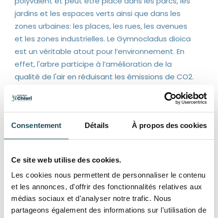
polyvalent et peut être placé dans les parcs, les
jardins et les espaces verts ainsi que dans les
zones urbaines: les places, les rues, les avenues
et les zones industrielles. Le Gymnocladus dioica
est un véritable atout pour l’environnement. En
effet, l'arbre participe à l’amélioration de la
qualité de l'air en réduisant les émissions de CO2.
L'arbre fournit un coin intime, ombragé et à l'abri
du vent. Ce cultivar améliore le cadre de vie.
Principales caractéristiques
Consentement
Détails
À propos des cookies
-Aspect irrégulier caractéristique
-Feuilles composées d’environ 80/100 cm de long
Ce site web utilise des cookies.
-Vert clair en été, jaune éclatant en automne
Les cookies nous permettent de personnaliser le contenu
-Fleurs blanches parfumées
et les annonces, d'offrir des fonctionnalités relatives aux
-Attire les abeilles, les papillons et les oiseaux
médias sociaux et d'analyser notre trafic. Nous
nicheurs.
partageons également des informations sur l'utilisation de