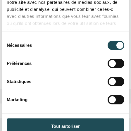
notre site avec nos partenaires de médias sociaux, de
-Peu sensible aux maladies, rustique, résiste au
publicité et d'analyse, qui peuvent combiner celles-ci
gel
avec d'autres informations que vous leur avez fournies
-Enracinement profond
ou qu'ils ont obtenues lors de votre utilisation de leurs
-Réduit le CO 2, purifie la qualité de l'air
services.
-Intimité et abri ombragé
Sélection
Nécessaires
du
consentement
Préférences
Nom du produit
Nom du produit
Spécifications
Statistiques
Taille désirée*
Taille désirée*
Quantité désirée*
Quantité désirée*
Biodiversité
Haute
Marketing
+
+
-
-
Période de plantation
Octobre, Avril
Commentaires
Commentaires
Forme de la couronne
Ovoïde, ronde irrégulier
Tout autoriser