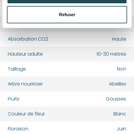
Rusticité
Oui
Refuser
Département*
Département*
Croissance
Lente
Absorbation CO2
Haute
Nom*
Nom*
Hauteur adulte
10-30 mètres
Numéro de téléphone*
Numéro de téléphone*
Taillage
Non
Arbre nourricier
Abeilles
E-mail:*
E-mail:*
Fruits
Gousses
Couleur de fleur
Blanc
Valider
Valider
Floraison
Juin