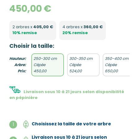
450,00 €
2 arbres x
405,00 €
4 arbres x
360,00 €
10% remise
20% remise
Choisir la taille:
Hauteur:
250-300 cm
300-350 cm
350-400 cm
Arbre:
Cépée
Cépée
Cépée
Prix:
450,00
524,00
650,00
Livraison sous 10 à 21 jours selon disponibilité
en pépinière
Choisissez la taille de votre arbre
1
Livraison sous 10 à 21 jours selon