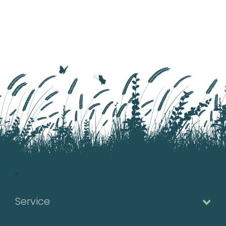
est bien plus claire que
l’écorce du bouleau
commun.
Service