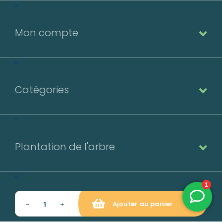
Mon compte
Catégories
Plantation de l'arbre
Contact
Ajouter au panier
−
+