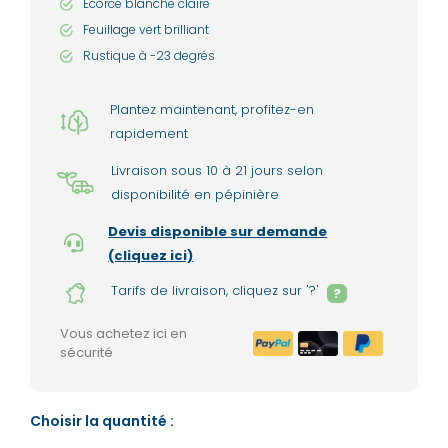
Écorce blanche claire
Feuillage vert brilliant
Rustique à -23 degrés
Plantez maintenant, profitez-en
rapidement
Livraison sous 10 à 21 jours selon
disponibilité en pépinière
Devis disponible sur demande
(cliquez ici)
Tarifs de livraison, cliquez sur '?'
?
Vous achetez ici en
sécurité
Choisir la quantité :