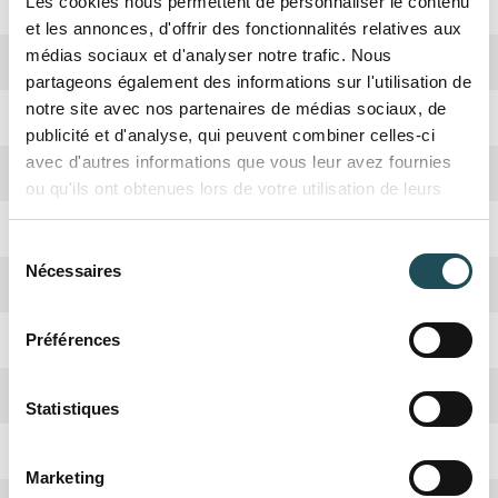
Les cookies nous permettent de personnaliser le contenu
Absorbation CO2
Haute
et les annonces, d'offrir des fonctionnalités relatives aux
médias sociaux et d'analyser notre trafic. Nous
Hauteur adulte
8-12 mètres
partageons également des informations sur l'utilisation de
notre site avec nos partenaires de médias sociaux, de
Taillage
Fin été jusqu'à Noël
publicité et d'analyse, qui peuvent combiner celles-ci
avec d'autres informations que vous leur avez fournies
Arbre nourricier
Papillons
ou qu'ils ont obtenues lors de votre utilisation de leurs
services.
Fruits
Chatons
Sélection
Nécessaires
du
Couleur de fleur
Jaune-Vert
consentement
Floraison
Avril
Préférences
Nom du produit
Nom du produit
Couleur automnale
Jaune
Statistiques
Persistant ou Caduc
Caduc
Taille désirée*
Taille désirée*
Quantité désirée*
Quantité désirée*
Marketing
+
+