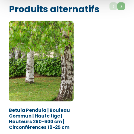
Nom*
Nom*
‹
›
Produits alternatifs
Numéro de téléphone*
Numéro de téléphone*
E-mail:*
E-mail:*
Valider
Valider
Betula Pendula | Bouleau
Commun | Haute tige |
Hauteurs 250-600 cm |
Circonférences 10-25 cm