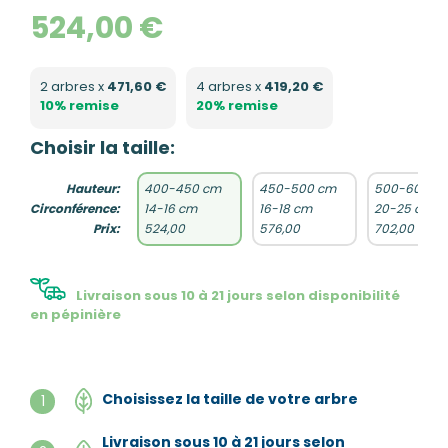
524,00 €
2 arbres x
471,60 €
4 arbres x
419,20 €
10% remise
20% remise
Choisir la taille:
Hauteur:
400-450 cm
450-500 cm
500-600 c
Circonférence:
14-16 cm
16-18 cm
20-25 cm
Prix:
524,00
576,00
702,00
Livraison sous 10 à 21 jours selon disponibilité
en pépinière
Choisissez la taille de votre arbre
1
Livraison sous 10 à 21 jours selon