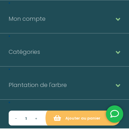
Mon compte
Catégories
Plantation de l'arbre
Contact
Ajouter au panier
−
+