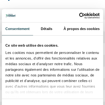
Biodiversité
Haute
Période de plantation
Octobre, Avril
Consentement
Détails
À propos des cookies
Forme de la couronne
Pyramidale, Ronde plus tard
Ce site web utilise des cookies.
Rusticité
Oui
Les cookies nous permettent de personnaliser le contenu
et les annonces, d'offrir des fonctionnalités relatives aux
Croissance
Moyenne
médias sociaux et d'analyser notre trafic. Nous
partageons également des informations sur l'utilisation de
Absorbation CO2
Haute
notre site avec nos partenaires de médias sociaux, de
publicité et d'analyse, qui peuvent combiner celles-ci
Hauteur adulte
10 mètres
avec d'autres informations que vous leur avez fournies
ou qu'ils ont obtenues lors de votre utilisation de leurs
Taillage
Hiver
services.
Sélection