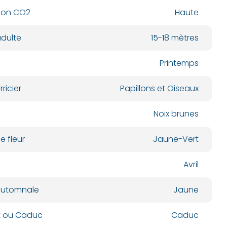
ion CO2
Haute
dulte
15-18 mètres
Printemps
ricier
Papillons et Oiseaux
Noix brunes
e fleur
Jaune-Vert
Avril
automnale
Jaune
nt ou Caduc
Caduc