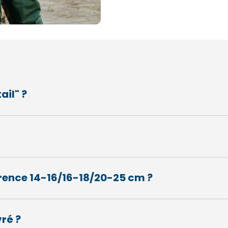
ail" ?
férence 14-16/16-18/20-25 cm ?
vré ?