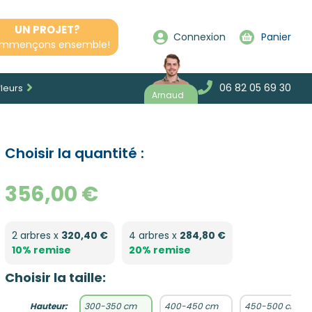
UN PROJET?
Connexion
Panier
mmençons ensemble!
06 82 05 69 30
fleurs
Arnaud
Choisir la quantité :
356,00 €
2 arbres x
320,40 €
4 arbres x
284,80 €
10% remise
20% remise
Choisir la taille:
Hauteur:
300-350 cm
400-450 cm
450-500 cm