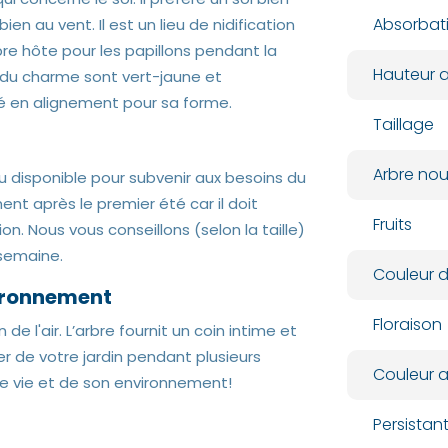
Absorbat
ien au vent. Il est un lieu de nidification
bre hôte pour les papillons pendant la
Hauteur a
urs du charme sont vert-jaune et
isé en alignement pour sa forme.
Taillage
Arbre nour
au disponible pour subvenir aux besoins du
ment après le premier été car il doit
Fruits
. Nous vous conseillons (selon la taille)
semaine.
Couleur d
vironnement
Floraison
 de l'air. L’arbre fournit un coin intime et
er de votre jardin pendant plusieurs
Couleur 
 de vie et de son environnement!
Persista