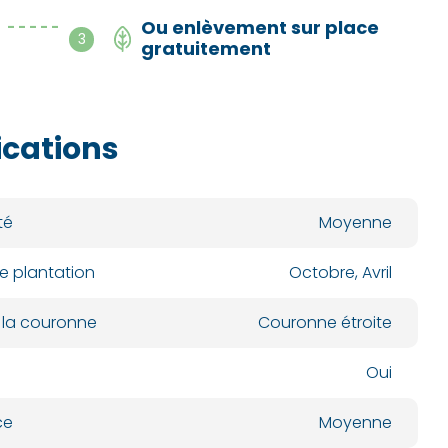
Ou enlèvement sur place
- - - - -
3
gratuitement
ications
té
Moyenne
e plantation
Octobre, Avril
 la couronne
Couronne étroite
Oui
ce
Moyenne