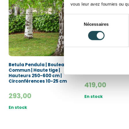
vous leur avez fournies ou qu'
Sélection
Nécessaires
du
consentement
Betula Pendula | Bouleau
Betula Nigra | Bou
Commun | Haute tige |
Noir
Hauteurs 250-600 cm |
Circonférences 10-25 cm
419,00
293,00
En stock
En stock