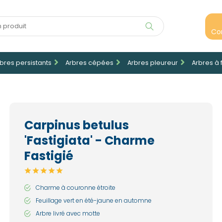
Co
bres persistants
Arbres cépées
Arbres pleureur
Arbres à 
Carpinus betulus
'Fastigiata' - Charme
Fastigié
Charme à couronne étroite
Feuillage vert en été-jaune en automne
Arbre livré avec motte