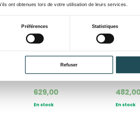
ils ont obtenues lors de votre utilisation de leurs services.
Préférences
Statistiques
Nom du produit
Nom du produit
Refuser
Taille désirée*
Taille désirée*
leau
Acer Campestre | Érable
Fraxinus 
Champêtre
Pennsylv
629,00
482,0
Commentaires
Commentaires
En stock
En stock
Département*
Département*