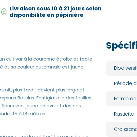
Livraison sous 10 à 21 jours selon
disponibilité en pépinière
Spécif
n cultivar à la couronne étroite et facile
 été et sa couleur automnale est jaune.
Biodiversi
Période d
roit, plus tard il devient plus large et
pinus Betulus ‘Fastigiata’ a des feuilles
Forme de
fleurs vert jaune en avril et des noix
ndre 15 à 18 mètres.
Rusticité
Croissan
i concerne le sol. Il préfère un sol bien