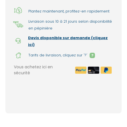
Plantez maintenant, profitez-en rapidement
Livraison sous 10 à 21 jours selon disponibilité
en pépinière
Devis disponible sur demande (cliquez
ici)
Tarifs de livraison, cliquez sur '?'
?
Vous achetez ici en
sécurité
Livraison à domicile : 150€ par liv
1999€ de commande. (France mét
Lieux d'enlèvement dans nos pépinières 
(option sélectionnable lors de la valida