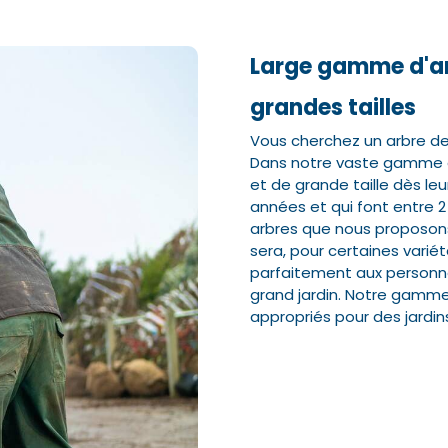
Large gamme d'ar
Nom*
Nom*
Numéro de t
Numéro de t
grandes tailles
Vous cherchez un arbre de g
Dans notre vaste gamme en 
E-mail:*
E-mail:*
et de grande taille dès leur
années et qui font entre 2 
arbres que nous proposons
sera, pour certaines variét
parfaitement aux personne
grand jardin. Notre gamme
appropriés pour des jardins