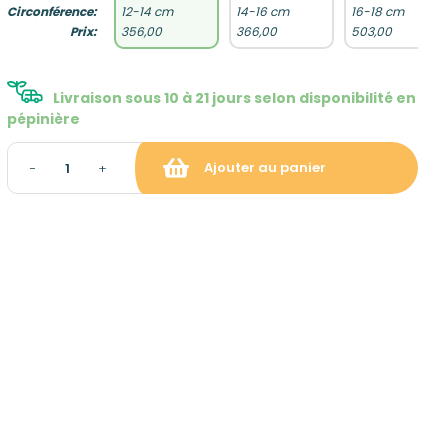
Circonférence:
12-14 cm
14-16 cm
16-18 cm
Prix:
356,00
366,00
503,00
Livraison sous 10 à 21 jours selon disponibilité en
pépinière
Ajouter au panier
−
+
raison et gratuite à partir de
ropolitaine hors Corse)
: gratuit sur rendez-vous
tion du panier)