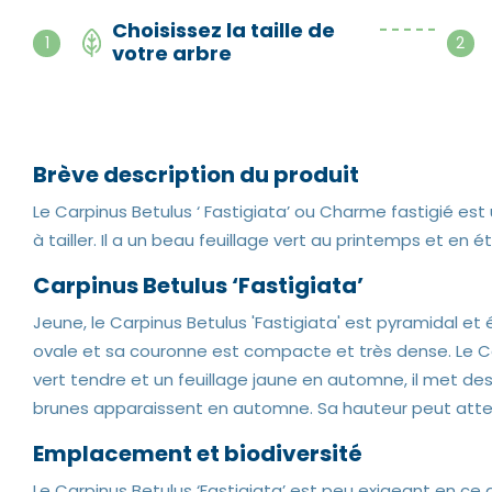
Choisissez la taille de
- - - - -
1
2
votre arbre
Brève description du produit
Le Carpinus Betulus ‘ Fastigiata’ ou Charme fastigié est u
à tailler. Il a un beau feuillage vert au printemps et en
Carpinus Betulus ‘Fastigiata’
Jeune, le Carpinus Betulus 'Fastigiata' est pyramidal et ét
ovale et sa couronne est compacte et très dense. Le Car
vert tendre et un feuillage jaune en automne, il met des 
brunes apparaissent en automne. Sa hauteur peut attei
Emplacement et biodiversité
Le Carpinus Betulus ‘Fastigiata’ est peu exigeant en ce qu