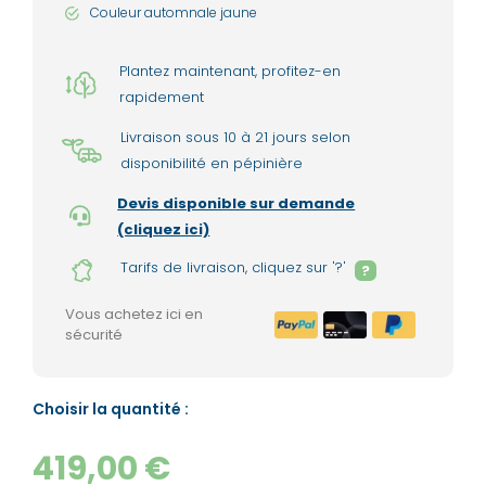
Couleur automnale jaune
Plantez maintenant, profitez-en
rapidement
Livraison sous 10 à 21 jours selon
disponibilité en pépinière
Devis disponible sur demande
(cliquez ici)
Tarifs de livraison, cliquez sur '?'
?
Vous achetez ici en
sécurité
Choisir la quantité :
419,00 €