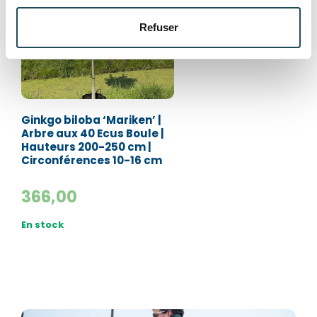
Refuser
Département*
Département*
Nom*
Nom*
Ginkgo biloba ‘Mariken’ |
Arbre aux 40 Ecus Boule |
Hauteurs 200-250 cm |
Numéro de téléphone*
Numéro de téléphone*
Circonférences 10-16 cm
366,00
E-mail:*
E-mail:*
En stock
Valider
Valider