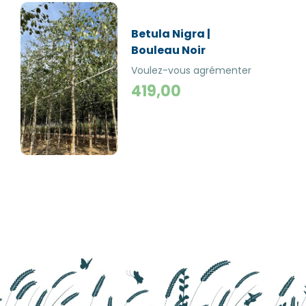
Betula Nigra |
Bouleau Noir
Voulez-vous agrémenter
votre jardin d’un bouleau
419,00
noir ou betula nigra ? Ce
bouleau doit son nom à la
couleur de son écorce qui
devient brun foncé,
presque noire en
vieillissant.