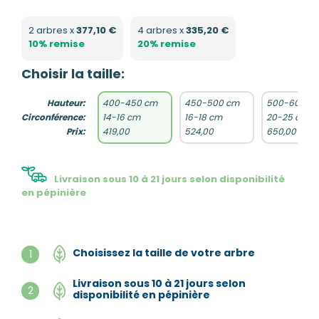
2 arbres x
377,10 €
4 arbres x
335,20 €
10% remise
20% remise
Choisir la taille:
Hauteur:
400-450 cm
450-500 cm
500-600 c
Circonférence:
14-16 cm
16-18 cm
20-25 cm
Prix:
419,00
524,00
650,00
Livraison sous 10 à 21 jours selon disponibilité
en pépinière
Choisissez la taille de votre arbre
1
Livraison sous 10 à 21 jours selon
2
disponibilité en pépinière