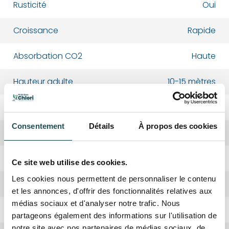
Rusticité
Oui
Croissance
Rapide
Absorbation CO2
Haute
Hauteur adulte
10-15 mètres
Taillage
Été-Automne
Consentement
Détails
À propos des cookies
Arbre nourricier
Papillons
Fruits
Chatons
Ce site web utilise des cookies.
Les cookies nous permettent de personnaliser le contenu
Couleur de fleur
Chatons jaune-vert
et les annonces, d'offrir des fonctionnalités relatives aux
médias sociaux et d'analyser notre trafic. Nous
Floraison
Avril
partageons également des informations sur l'utilisation de
notre site avec nos partenaires de médias sociaux, de