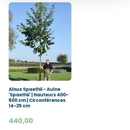
Numéro de téléphone*
Numéro de téléphone*
E-mail:*
E-mail:*
Valider
Valider
Alnus Spaethii - Aulne
'Spaethii' | Hauteurs 400-
600 cm | Circonférences
14-25 cm
440,00