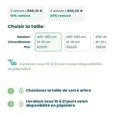
2 arbres x
566,10 €
4 arbres x
503,20 €
10% remise
20% remise
Choisir la taille:
Hauteur:
400-450 cm
450-500 cm
500-550 c
Circonférence:
14-16 cm
16-18 cm
18-20 cm
Prix:
629,00
650,00
786,00
Livraison sous 10 à 21 jours selon disponibilité
en pépinière
Choisissez la taille de votre arbre
1
Livraison sous 10 à 21 jours selon
2
disponibilité en pépinière