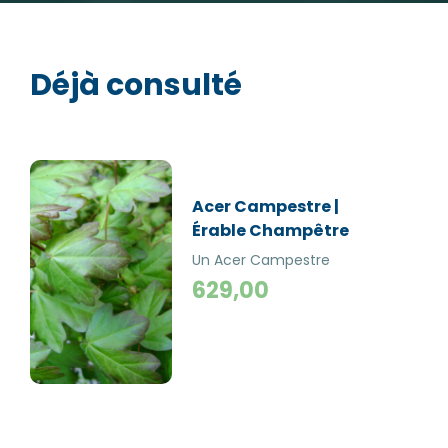
Déjà consulté
Acer Campestre |
Érable Champêtre
Un Acer Campestre
(Érable champêtre) est un
629,00
arbre de taille moyenne
avec une écorce liégeuse
particulièrement côtelée
sur les branches et le
tronc. Il pousse sur
n'importe quel terrain.