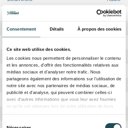
Période de plantation
Octobre, Avril
Forme de la couronne
Ovoïde, couronne dense
Consentement
Détails
À propos des cookies
Rusticité
Oui
Ce site web utilise des cookies.
Croissance
Lente
Les cookies nous permettent de personnaliser le contenu
et les annonces, d'offrir des fonctionnalités relatives aux
Absorbation CO2
Haute
médias sociaux et d'analyser notre trafic. Nous
partageons également des informations sur l'utilisation de
Hauteur adulte
12 mètres
notre site avec nos partenaires de médias sociaux, de
publicité et d'analyse, qui peuvent combiner celles-ci
Taillage
Hiver
avec d'autres informations que vous leur avez fournies
ou qu'ils ont obtenues lors de votre utilisation de leurs
Arbre nourricier
Abeilles et Papillons
services.
Sélection
Fruits
disamares (double akène ailé)
Nécessaires