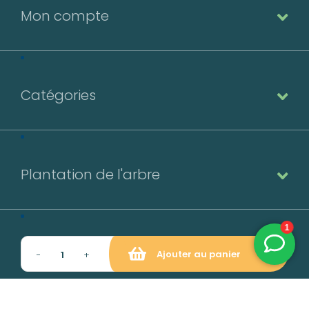
Mon compte
Catégories
Plantation de l'arbre
Contact
Ajouter au panier
−
+