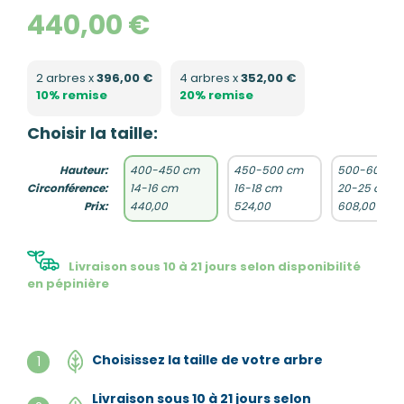
440,00 €
2 arbres x
396,00 €
4 arbres x
352,00 €
10% remise
20% remise
Choisir la taille:
Hauteur:
400-450 cm
450-500 cm
500-600 c
Circonférence:
14-16 cm
16-18 cm
20-25 cm
Prix:
440,00
524,00
608,00
Livraison sous 10 à 21 jours selon disponibilité
en pépinière
Choisissez la taille de votre arbre
1
Livraison sous 10 à 21 jours selon