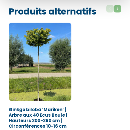
Nom*
Nom*
‹
›
Produits alternatifs
Numéro de téléphone*
Numéro de téléphone*
E-mail:*
E-mail:*
Valider
Valider
Ginkgo biloba ‘Mariken’ |
Arbre aux 40 Ecus Boule |
Hauteurs 200-250 cm |
Circonférences 10-16 cm