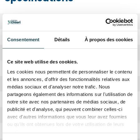
Biodiversité
Moyenne
Période de plantation
Octobre, Avril
Consentement
Détails
À propos des cookies
Forme de la couronne
Pyramidale, Large
Ce site web utilise des cookies.
Rusticité
Oui
Les cookies nous permettent de personnaliser le contenu
et les annonces, d'offrir des fonctionnalités relatives aux
Croissance
Rapide
médias sociaux et d'analyser notre trafic. Nous
partageons également des informations sur l'utilisation de
Absorbation CO2
Haute
notre site avec nos partenaires de médias sociaux, de
publicité et d'analyse, qui peuvent combiner celles-ci
Hauteur adulte
15-20 mètres
avec d'autres informations que vous leur avez fournies
ou qu'ils ont obtenues lors de votre utilisation de leurs
Taillage
Hiver
services.