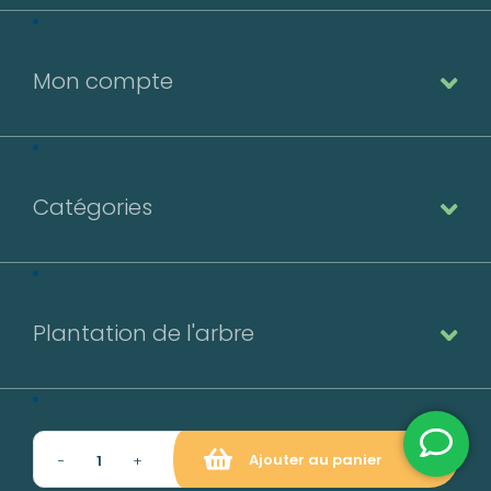
Mon compte
Catégories
Plantation de l'arbre
Contact
Ajouter au panier
−
+