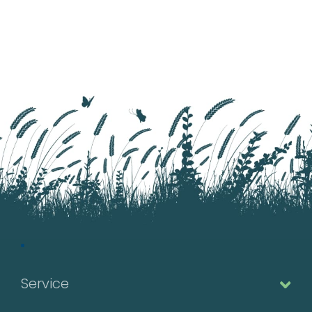
découpées, qui
deviennent violettes à
l'automne.
Service