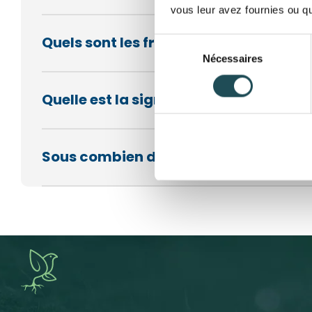
vous leur avez fournies ou qu'
Quels sont les frais de transport ?
Sélection
Nécessaires
du
consentement
Quelle est la signification de circon
Sous combien de temps vais je être li