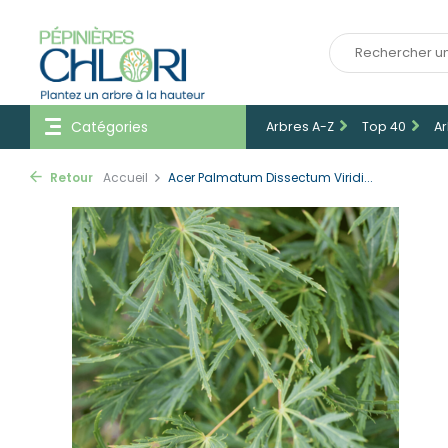
Catégories
Arbres A-Z
Top 40
Ar
Retour
Accueil
Acer Palmatum Dissectum Viridi...