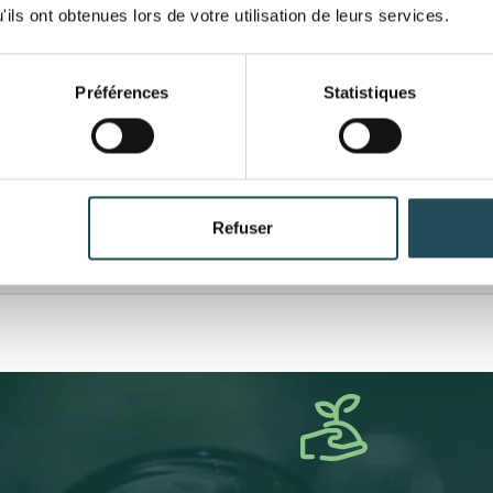
ils ont obtenues lors de votre utilisation de leurs services.
Préférences
Statistiques
Nom du produit
Nom du produit
férence 14-16/16-18/20-25 cm ?
Refuser
Taille désirée*
Taille désirée*
vré ?
Commentaires
Commentaires
Département*
Département*