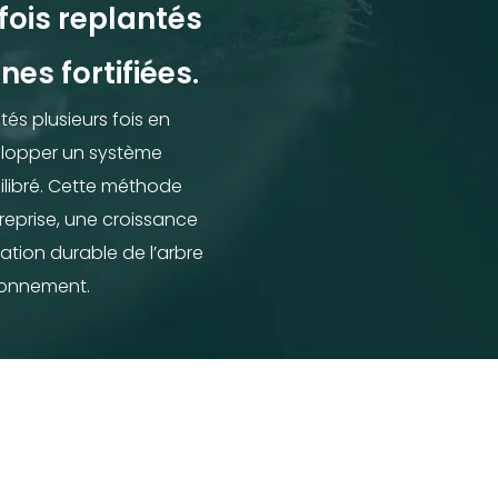
fois replantés
nes fortifiées.
éléphone*
éléphone*
és plusieurs fois en
elopper un système
ilibré. Cette méthode
 reprise, une croissance
Valider
Valider
ation durable de l’arbre
ronnement.