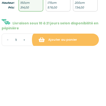
Hauteur:
150cm
175cm
200cm
Prix:
314,00
576,00
734,00
Livraison sous 10 à 21 jours selon disponibilité en
pépinière
Ajouter au panier
−
+
raison et gratuite à partir de
ropolitaine hors Corse)
: gratuit sur rendez-vous
tion du panier)