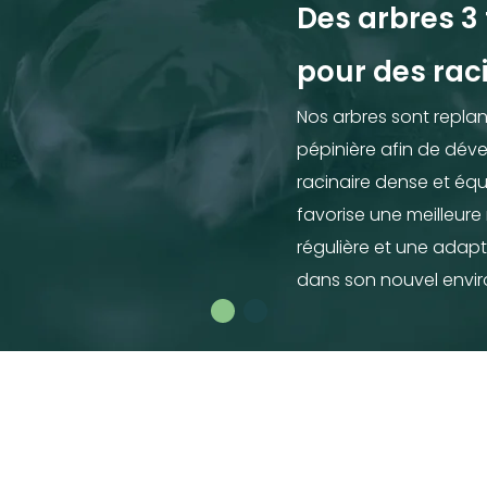
Des arbres 3 
pour des raci
Nom*
Nom*
Numéro de t
Numéro de t
Nos arbres sont replant
pépinière afin de dév
E-mail:*
E-mail:*
racinaire dense et équ
favorise une meilleure
régulière et une adapt
dans son nouvel envi