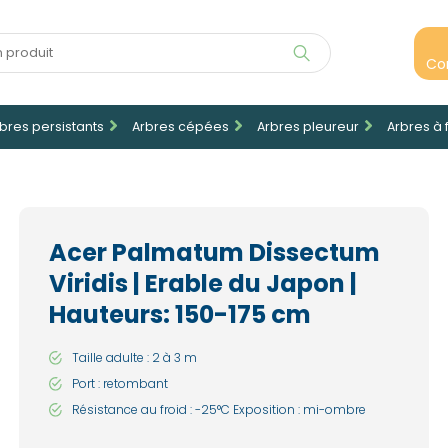
Co
bres persistants
Arbres cépées
Arbres pleureur
Arbres à 
Acer Palmatum Dissectum
Viridis | Erable du Japon |
Hauteurs: 150-175 cm
Taille adulte : 2 à 3 m
Port : retombant
Résistance au froid : -25°C Exposition : mi-ombre