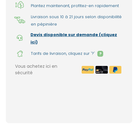
Plantez maintenant, profitez-en rapidement
Livraison sous 10 à 21 jours selon disponibilité
en pépinière
Devis disponible sur demande (cliquez
ici)
Tarifs de livraison, cliquez sur '?'
?
Vous achetez ici en
sécurité
Livraison à domicile : 150€ par liv
1999€ de commande. (France mét
Lieux d'enlèvement dans nos pépinières 
(option sélectionnable lors de la valida