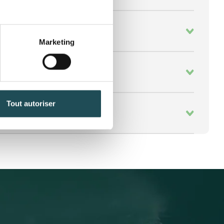
Marketing
Tout autoriser
Quantité désirée*
Quantité désirée*
+
+
-
-