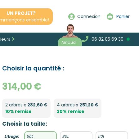
UN PROJET?
Connexion
Panier
mmençons ensemble!
06 82 05 69 30
fleurs
Arnaud
Choisir la quantité :
314,00 €
2 arbres x
282,60 €
4 arbres x
251,20 €
10% remise
20% remise
Choisir la taille:
Litrage:
50L
80L
110L