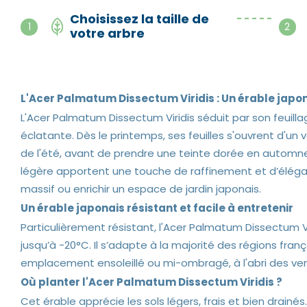
Choisissez la taille de
- - - - -
1
2
votre arbre
L'Acer Palmatum Dissectum Viridis : Un érable jap
L'Acer Palmatum Dissectum Viridis séduit par son feuil
éclatante. Dès le printemps, ses feuilles s'ouvrent d'un v
de l'été, avant de prendre une teinte dorée en automne.
légère apportent une touche de raffinement et d’éléganc
massif ou enrichir un espace de jardin japonais.
Un érable japonais résistant et facile à entretenir
Particulièrement résistant, l'Acer Palmatum Dissectum 
jusqu’à -20°C. Il s’adapte à la majorité des régions fran
emplacement ensoleillé ou mi-ombragé, à l'abri des ven
Où planter l'Acer Palmatum Dissectum Viridis ?
Cet érable apprécie les sols légers, frais et bien drainés.