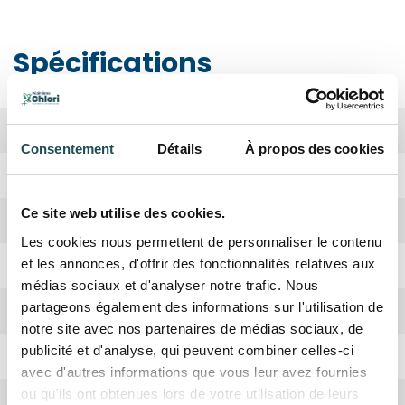
Spécifications
Biodiversité
Haute
Consentement
Détails
À propos des cookies
Période de plantation
Octobre, Avril
Ce site web utilise des cookies.
Forme de la couronne
Large ovoïde à ronde
Les cookies nous permettent de personnaliser le contenu
Rusticité
Oui
et les annonces, d'offrir des fonctionnalités relatives aux
médias sociaux et d'analyser notre trafic. Nous
partageons également des informations sur l'utilisation de
Croissance
Moyenne
notre site avec nos partenaires de médias sociaux, de
publicité et d'analyse, qui peuvent combiner celles-ci
Absorbation CO2
Haute
avec d'autres informations que vous leur avez fournies
ou qu'ils ont obtenues lors de votre utilisation de leurs
Hauteur adulte
8-15 mètres