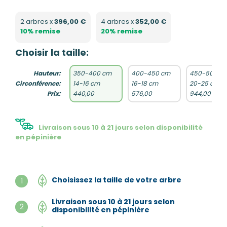
2 arbres x
396,00 €
4 arbres x
352,00 €
10% remise
20% remise
Choisir la taille:
Hauteur:
350-400 cm
400-450 cm
450-500 c
Circonférence:
14-16 cm
16-18 cm
20-25 cm
Prix:
440,00
576,00
944,00
Livraison sous 10 à 21 jours selon disponibilité
en pépinière
Choisissez la taille de votre arbre
1
Livraison sous 10 à 21 jours selon
2
disponibilité en pépinière