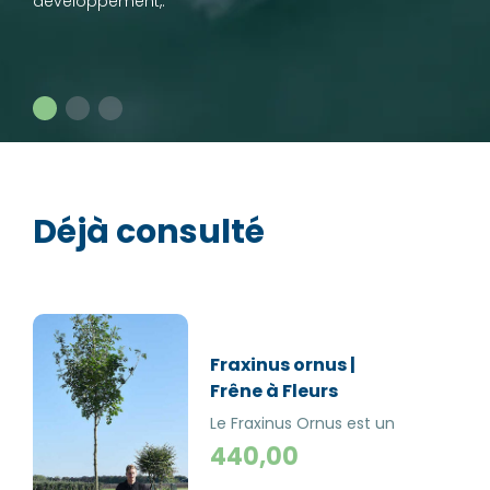
développement,.
Déjà consulté
Fraxinus ornus |
Frêne à Fleurs
Le Fraxinus Ornus est un
arbre décoratif avec de
440,00
grandes fleurs blanches