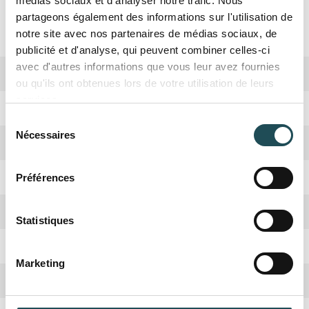
médias sociaux et d'analyser notre trafic. Nous
Spécifications
partageons également des informations sur l'utilisation de
notre site avec nos partenaires de médias sociaux, de
publicité et d'analyse, qui peuvent combiner celles-ci
avec d'autres informations que vous leur avez fournies
Biodiversité
Haute
ou qu'ils ont obtenues lors de votre utilisation de leurs
services.
Période de plantation
Octobre, Avril
Sélection
Nécessaires
du
Forme de la couronne
Ronde
consentement
Rusticité
Oui
Préférences
Nom du produit
Nom du produit
Croissance
Moyenne
Statistiques
Absorbation CO2
Haute
Taille désirée*
Taille désirée*
Quantité désirée*
Quantité désirée*
Marketing
+
+
Hauteur adulte
6-8 mètres
-
-
Commentaires
Commentaires