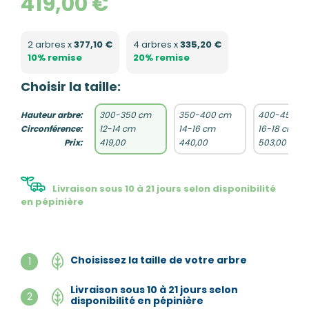
419,00 €
2 arbres x
377,10 €
4 arbres x
335,20 €
10% remise
20% remise
Choisir la taille:
Hauteur arbre:
300-350 cm
350-400 cm
400-450 c
Circonférence:
12-14 cm
14-16 cm
16-18 cm
Prix:
419,00
440,00
503,00
Livraison sous 10 à 21 jours selon disponibilité
en pépinière
Choisissez la taille de votre arbre
1
Livraison sous 10 à 21 jours selon
2
disponibilité en pépinière