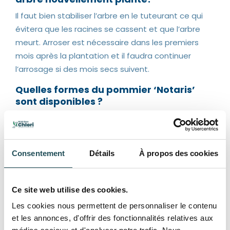
Il faut bien stabiliser l’arbre en le tuteurant ce qui
évitera que les racines se cassent et que l’arbre
meurt. Arroser est nécessaire dans les premiers
mois après la plantation et il faudra continuer
l’arrosage si des mois secs suivent.
Quelles formes du pommier ‘Notaris’
sont disponibles ?
Le Malus Domestica ‘Notaris’ est disponible en
demi-tige et haute tige, 3 circonférences de
chaque : 12-14 cm, 14-16 cm et 16-18 cm. Plus la
Consentement
Détails
À propos des cookies
hauteur et la circonférence du tronc sont élevés,
plus les arbres sont âgés c’est ce qui explique
leur prix.
Ce site web utilise des cookies.
Les cookies nous permettent de personnaliser le contenu
et les annonces, d'offrir des fonctionnalités relatives aux