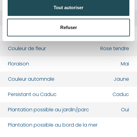
Taillage
Février-Juin
Tout autoriser
Arbre nourricier
Êtres humains, Oiseaux
Refuser
Département*
Département*
Fruits
Pommes
Couleur de fleur
Rose tendre
Nom*
Nom*
Floraison
Mai
Couleur automnale
Jaune
Numéro de téléphone*
Numéro de téléphone*
Persistant ou Caduc
Caduc
E-mail:*
E-mail:*
Plantation possible au jardin/parc
Oui
Plantation possible au bord de la mer
Valider
Valider