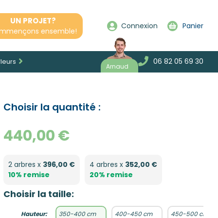
UN PROJET?
Connexion
Panier
mmençons ensemble!
06 82 05 69 30
fleurs
Arnaud
Choisir la quantité :
440,00 €
2 arbres x
396,00 €
4 arbres x
352,00 €
10% remise
20% remise
Choisir la taille:
Hauteur:
350-400 cm
400-450 cm
450-500 cm