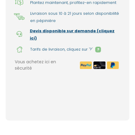
Plantez maintenant, profitez-en rapidement
Livraison sous 10 à 21 jours selon disponibilité
en pépinière
Devis disponible sur demande (cliquez
ici)
Tarifs de livraison, cliquez sur '?'
?
Vous achetez ici en
sécurité
Livraison à domicile : 150€ par liv
1999€ de commande. (France mét
Lieux d'enlèvement dans nos pépinières 
(option sélectionnable lors de la valida