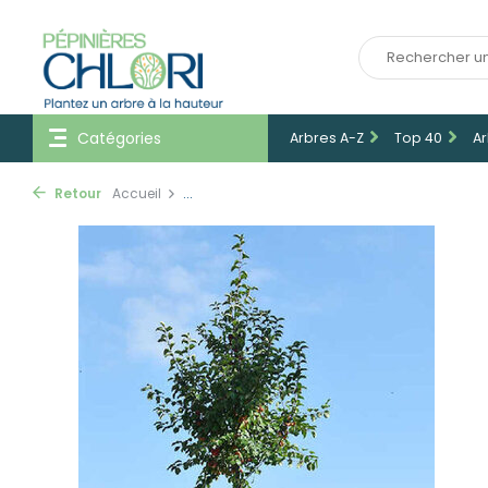
Catégories
Arbres A-Z
Top 40
Ar
Retour
Accueil
...