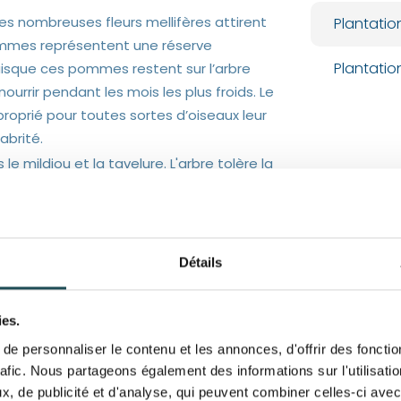
 Les nombreuses fleurs mellifères attirent
Plantatio
 pommes représentent une réserve
Plantatio
uisque ces pommes restent sur l’arbre
 nourrir pendant les mois les plus froids. Le
roprié pour toutes sortes d’oiseaux leur
abrité.
e mildiou et la tavelure. L'arbre tolère la
t et le gel. Il est par contre sensible au
 un sol nutritif et pas trop sec à frais.
 de l'air et du cadre de vie: il procure un
 bien aux zones urbaines: jardins
Détails
s.
ies.
e personnaliser le contenu et les annonces, d'offrir des fonctio
rafic. Nous partageons également des informations sur l'utilisati
, de publicité et d'analyse, qui peuvent combiner celles-ci avec