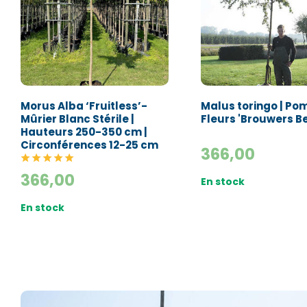
Morus Alba ‘Fruitless’-
Malus toringo | Po
Mûrier Blanc Stérile |
Fleurs 'Brouwers B
Hauteurs 250-350 cm |
Circonférences 12-25 cm
366,00
366,00
En stock
En stock