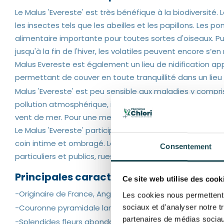
Le Malus 'Evereste' est très bénéfique à la biodiversité.
les insectes tels que les abeilles et les papillons. Les
alimentaire importante pour toutes sortes d'oiseaux. P
jusqu'à la fin de l'hiver, les volatiles peuvent encore s’en
Malus Evereste est également un lieu de nidification app
permettant de couver en toute tranquillité dans un lieu 
Malus 'Evereste' est peu sensible aux maladies y compris l
pollution atmosphérique, il est rustique, il supporte le ven
vent de mer. Pour une meilleure croissance, l'arbre préfère
Le Malus 'Evereste' participe à l’amélioration de la qualité
coin intime et ombragé. Le Malus Evereste' convient très
Consentement
particuliers et publics, rues ainsi qu’aux zones industrielle
Principales caractéristiques
Ce site web utilise des cook
-Originaire de France, Angers, 1978
Les cookies nous permettent d
-Couronne pyramidale large, hauteur moyenne 5 à 6 m
sociaux et d'analyser notre t
partenaires de médias sociaux
-Splendides fleurs abondantes d'un blanc éclatant