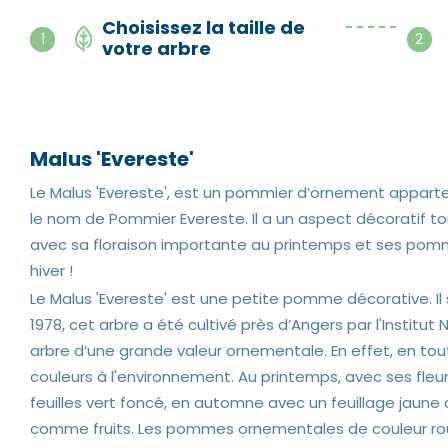
Choisissez la taille de
- - - - -
1
2
votre arbre
Malus 'Evereste'
Le Malus 'Evereste', est un pommier d’ornement appart
le nom de Pommier Evereste. Il a un aspect décoratif tout
avec sa floraison importante au printemps et ses po
hiver !
Le Malus 'Evereste' est une petite pomme décorative. Il s'
1978, cet arbre a été cultivé près d’Angers par l'Institut
arbre d’une grande valeur ornementale. En effet, en tout
couleurs à l'environnement. Au printemps, avec ses fleu
feuilles vert foncé, en automne avec un feuillage jau
comme fruits. Les pommes ornementales de couleur rouge