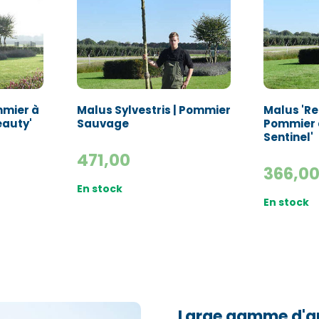
Nom*
Nom*
Numéro de t
Numéro de t
mmier à
Malus Sylvestris | Pommier
Malus 'Red
E-mail:*
E-mail:*
eauty'
Sauvage
Pommier à
Sentinel'
471,00
366,0
En stock
En stock
Large gamme d'ar