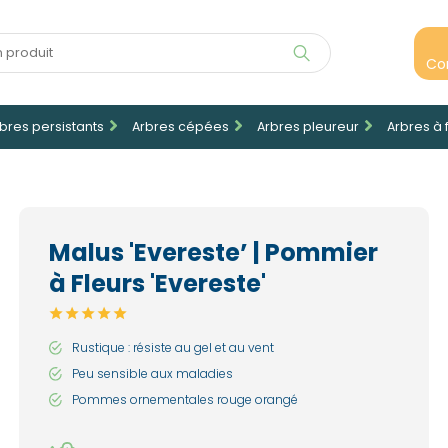
Co
bres persistants
Arbres cépées
Arbres pleureur
Arbres à 
Malus 'Evereste’ | Pommier
à Fleurs 'Evereste'
Rustique : résiste au gel et au vent
Peu sensible aux maladies
Pommes ornementales rouge orangé