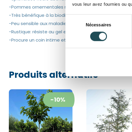
vous leur avez fournies ou qu'
-Pommes ornementales rouge orangé
-Très bénéfique à la biodiversité
Sélection
-Peu sensible aux maladies
Nécessaires
du
-Rustique: résiste au gel et au vent
consentement
-Procure un coin intime et ombragé
Produits alternatifs
-10%