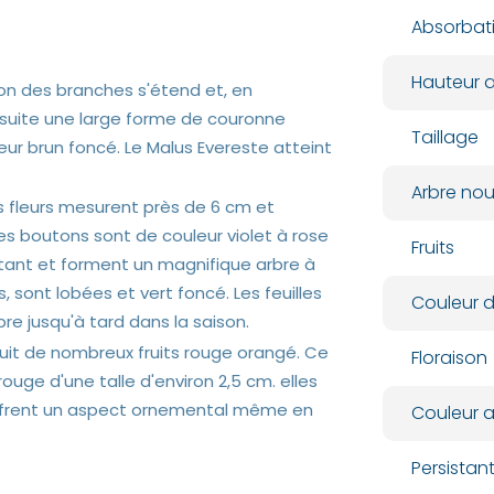
Absorbat
Hauteur a
ion des branches s'étend et, en
ensuite une large forme de couronne
Taillage
eur brun foncé. Le Malus Evereste atteint
Arbre nour
es fleurs mesurent près de 6 cm et
es boutons sont de couleur violet à rose
Fruits
latant et forment un magnifique arbre à
, sont lobées et vert foncé. Les feuilles
Couleur d
re jusqu'à tard dans la saison.
oduit de nombreux fruits rouge orangé. Ce
Floraison
ge d'une talle d'environ 2,5 cm. elles
un offrent un aspect ornemental même en
Couleur 
Persista