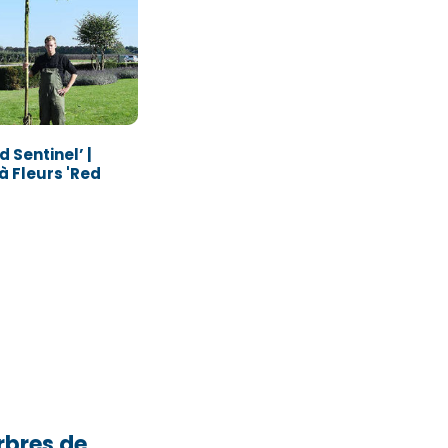
éléphone*
éléphone*
 Sentinel’ |
 Fleurs 'Red
Valider
Valider
0
bres de