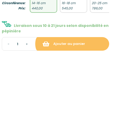
Circonférence:
14-16 cm
16-18 cm
20-25 cm
Prix:
440,00
545,00
786,00
Livraison sous 10 à 21 jours selon disponibilité en
pépinière
Ajouter au panier
−
+
raison et gratuite à partir de
ropolitaine hors Corse)
: gratuit sur rendez-vous
tion du panier)