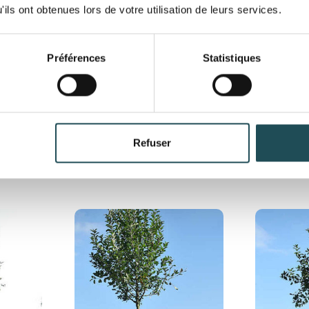
ils ont obtenues lors de votre utilisation de leurs services.
Préférences
Statistiques
Nom du produit
Nom du produit
Refuser
Taille désirée*
Taille désirée*
Commentaires
Commentaires
Département*
Département*