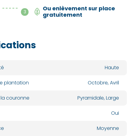
Ou enlèvement sur place
- - - - -
3
gratuitement
ications
té
Haute
e plantation
Octobre, Avril
 la couronne
Pyramidale, Large
Oui
ce
Moyenne