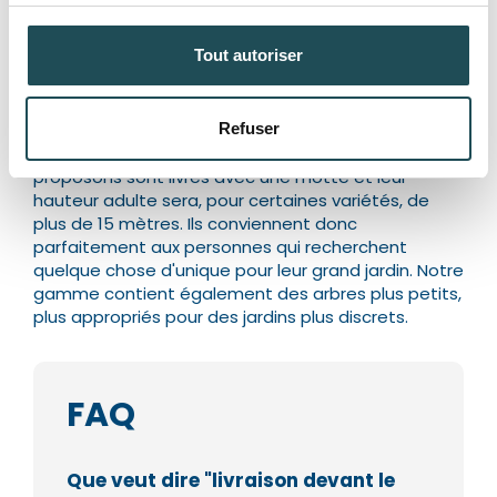
Vous cherchez un arbre de grande taille unique ?
Commentaires
Commentaires
Chlori est là pour vous aider. Dans notre vaste
Tout autoriser
gamme en ligne, vous trouverez surtout des arbres
particuliers et de grande taille dès leur
livraison.
Nous livrons des arbres qui ont plusieurs
Refuser
années et qui font entre 2 et 5 mètres (hauteur
Département*
Département*
totale à la livraison) environ. Les arbres que nous
proposons sont livrés avec une motte et leur
hauteur adulte sera, pour certaines variétés, de
plus de 15 mètres.
Ils conviennent donc
Nom*
Nom*
parfaitement aux personnes qui recherchent
quelque chose d'unique pour leur grand jardin. Notre
gamme contient également des arbres plus petits,
plus appropriés pour des jardins plus discrets.
Numéro de téléphone*
Numéro de téléphone*
FAQ
E-mail:*
E-mail:*
Que veut dire "livraison devant le