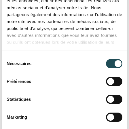
un choix parfait pour structurer un jardin ou
et les annonces, d'offrir des fonctionnalités relatives aux
médias sociaux et d'analyser notre trafic. Nous
embellir un espace extérieur avec élégance et
partageons également des informations sur l'utilisation de
naturel.
notre site avec nos partenaires de médias sociaux, de
publicité et d'analyse, qui peuvent combiner celles-ci
avec d'autres informations que vous leur avez fournies
ou qu'ils ont obtenues lors de votre utilisation de leurs
services.
Sélection
Nécessaires
du
consentement
Préférences
Nom du produit
Nom du produit
Statistiques
Large gamme d'arbres de
Taille désirée*
Taille désirée*
Quantité désirée*
Quantité désirée*
Marketing
grandes tailles
+
+
-
-