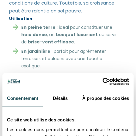
conditions de culture. Toutefois, sa croissance
peut être ralentie en sol pauvre.
Utilisation
En pleine terre
: idéal pour constituer une
haie dense
, un
bosquet luxuriant
ou servir
de
brise-vent efficace
.
En jardinière
: parfait pour agrémenter
terrasses et balcons avec une touche
exotique.
Entretien
En pot, privilégier une
terre végétale bien
drainante
pour éviter l’excès d’humidité.
Consentement
Détails
À propos des cookies
Un apport d’
engrais deux fois par an
favorisera un feuillage dense et une
croissance optimale.
Ce site web utilise des cookies.
Polyvalent et esthétique, le
Phyllostachys
est
Les cookies nous permettent de personnaliser le contenu