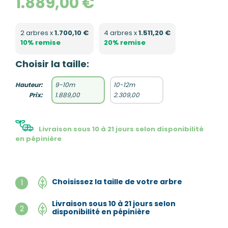
1.889,00 €
2 arbres x
1.700,10 €
4 arbres x
1.511,20 €
10% remise
20% remise
Choisir la taille:
Hauteur:
9-10m
10-12m
Prix:
1.889,00
2.309,00
Livraison sous 10 à 21 jours selon disponibilité
en pépinière
Choisissez la taille de votre arbre
1
Livraison sous 10 à 21 jours selon
2
disponibilité en pépinière