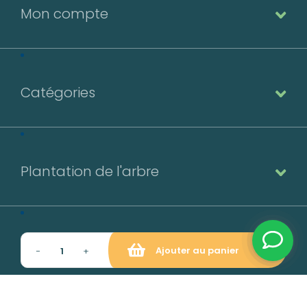
Mon compte
Catégories
Plantation de l'arbre
Contact
Ajouter au panier
−
+