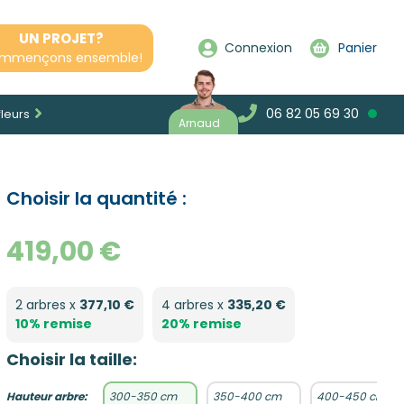
UN PROJET?
Connexion
Panier
mmençons ensemble!
06 82 05 69 30
fleurs
Arnaud
Choisir la quantité :
419,00 €
2 arbres x
377,10 €
4 arbres x
335,20 €
10% remise
20% remise
Choisir la taille:
Hauteur arbre:
300-350 cm
350-400 cm
400-450 cm