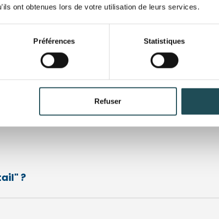
parfaitement aux personne
ils ont obtenues lors de votre utilisation de leurs services.
grand jardin. Notre gamme
appropriés pour des jardins
Préférences
Statistiques
Nom du produit
Nom du produit
Refuser
Taille désirée*
Taille désirée*
Commentaires
Commentaires
ail" ?
Département*
Département*