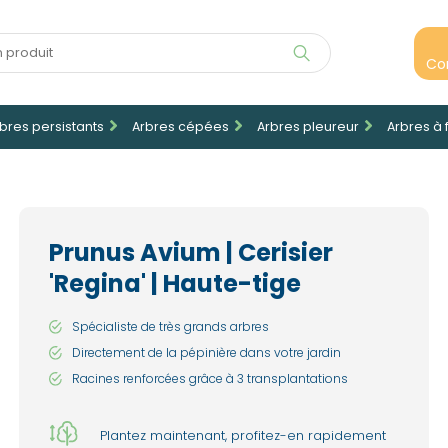
Co
bres persistants
Arbres cépées
Arbres pleureur
Arbres à 
Prunus Avium | Cerisier
'Regina' | Haute-tige
Spécialiste de très grands arbres
Directement de la pépinière dans votre jardin
Racines renforcées grâce à 3 transplantations
Plantez maintenant, profitez-en rapidement