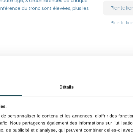
 haute tige, 3 circonférences de chaque:
Plantatio
conférence du tronc sont élevées, plus les
Plantatio
Large gamme d'ar
grandes tailles
Détails
Vous cherchez un arbre de g
Dans notre vaste gamme en 
ies.
et de grande taille dès leur
années et qui font entre 2 
e personnaliser le contenu et les annonces, d'offrir des fonctio
arbres que nous proposons
rafic. Nous partageons également des informations sur l'utilisati
sera, pour certaines variét
, de publicité et d'analyse, qui peuvent combiner celles-ci avec