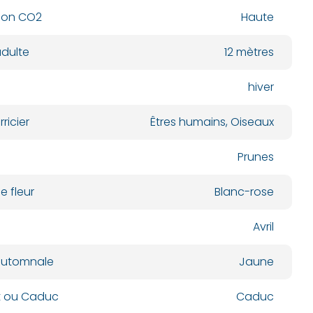
ion CO2
Haute
dulte
12 mètres
hiver
ricier
Êtres humains, Oiseaux
Prunes
e fleur
Blanc-rose
Avril
automnale
Jaune
nt ou Caduc
Caduc