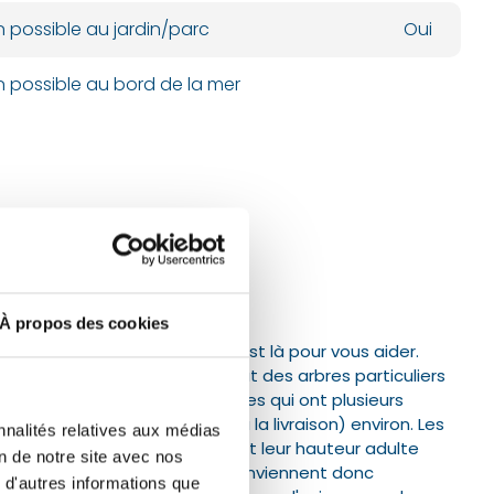
n possible au jardin/parc
Oui
n possible au bord de la mer
bres de
À propos des cookies
rande taille unique ? Chlori est là pour vous aider.
ligne, vous trouverez surtout des arbres particuliers
 livraison.
Nous livrons des arbres qui ont plusieurs
et 5 mètres (hauteur totale à la livraison) environ. Les
nnalités relatives aux médias
 sont livrés avec une motte et leur hauteur adulte
on de notre site avec nos
és, de plus de 15 mètres.
Ils conviennent donc
 d'autres informations que