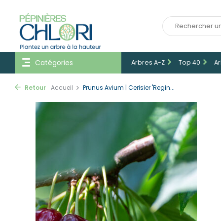
Catégories
Arbres A-Z
Top 40
Ar
Retour
Accueil
Prunus Avium | Cerisier 'Regin...