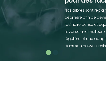
pour des raci
Nos arbres sont replant
pépinière afin de dév
racinaire dense et équ
favorise une meilleure
régulière et une adapt
dans son nouvel envi