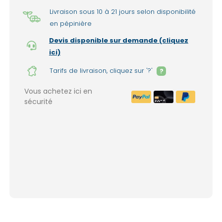
Livraison sous 10 à 21 jours selon disponibilité
en pépinière
Devis disponible sur demande (cliquez
ici)
Tarifs de livraison, cliquez sur '?'
?
Vous achetez ici en
sécurité
Livraison à domicile : 150€ par liv
1999€ de commande. (France mét
Lieux d'enlèvement dans nos pépinières 
(option sélectionnable lors de la valida