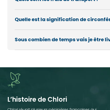
Quelle est la signification de circon
Sous combien de temps vais je être li
L’histoire de Chlori
Chlori réunit plusieurs pépinières françaises qui