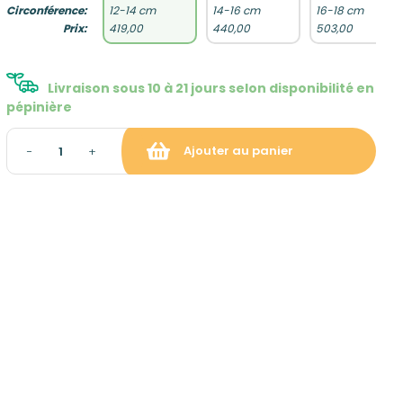
Circonférence:
12-14 cm
14-16 cm
16-18 cm
Prix:
419,00
440,00
503,00
Livraison sous 10 à 21 jours selon disponibilité en
pépinière
Ajouter au panier
−
+
raison et gratuite à partir de
ropolitaine hors Corse)
: gratuit sur rendez-vous
tion du panier)