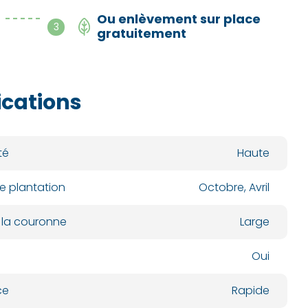
Ou enlèvement sur place
- - - - -
3
gratuitement
ications
té
Haute
e plantation
Octobre, Avril
 la couronne
Large
Oui
ce
Rapide