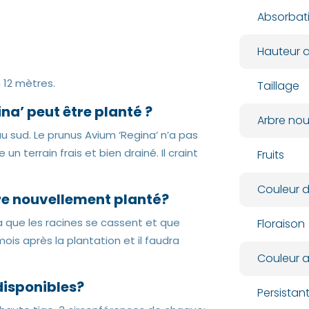
Absorbat
Hauteur a
 12 mètres.
Taillage
ina’ peut être planté ?
Arbre nour
u sud. Le prunus Avium ‘Regina’ n’a pas
 un terrain frais et bien drainé. Il craint
Fruits
Couleur d
bre nouvellement planté?
era que les racines se cassent et que
Floraison
ois après la plantation et il faudra
Couleur 
disponibles?
Persista