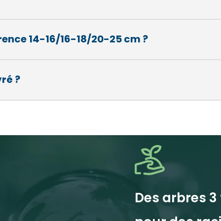
Nom*
Nom*
Numéro de t
Numéro de t
férence 14-16/16-18/20-25 cm ?
vré ?
E-mail:*
E-mail:*
Des arbres 3 