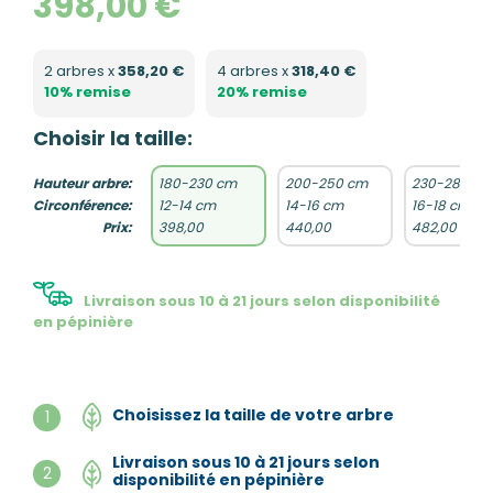
398,00 €
2 arbres x
358,20 €
4 arbres x
318,40 €
10% remise
20% remise
Choisir la taille:
Hauteur arbre:
180-230 cm
200-250 cm
230-280 cm
Circonférence:
12-14 cm
14-16 cm
16-18 cm
Prix:
398,00
440,00
482,00
Livraison sous 10 à 21 jours selon disponibilité
en pépinière
Choisissez la taille de votre arbre
1
Livraison sous 10 à 21 jours selon
2
disponibilité en pépinière