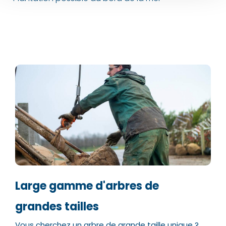
Numéro de téléphone*
Numéro de téléphone*
E-mail:*
E-mail:*
Valider
Valider
Large gamme d'arbres de
grandes tailles
Vous cherchez un arbre de grande taille unique ?