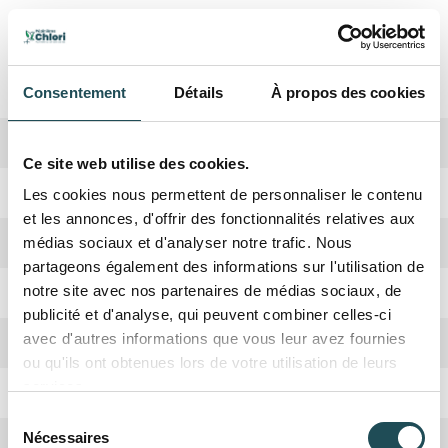
Spécifications
Consentement
Détails
À propos des cookies
Biodiversité
Haute
Ce site web utilise des cookies.
Période de plantation
Octobre, Avril
Les cookies nous permettent de personnaliser le contenu
et les annonces, d'offrir des fonctionnalités relatives aux
Forme de la couronne
Large
médias sociaux et d'analyser notre trafic. Nous
partageons également des informations sur l'utilisation de
Rusticité
Oui
notre site avec nos partenaires de médias sociaux, de
publicité et d'analyse, qui peuvent combiner celles-ci
avec d'autres informations que vous leur avez fournies
Croissance
Moyenne
ou qu'ils ont obtenues lors de votre utilisation de leurs
services.
Absorbation CO2
Haute
Sélection
Nécessaires
Hauteur adulte
4 mètres
du