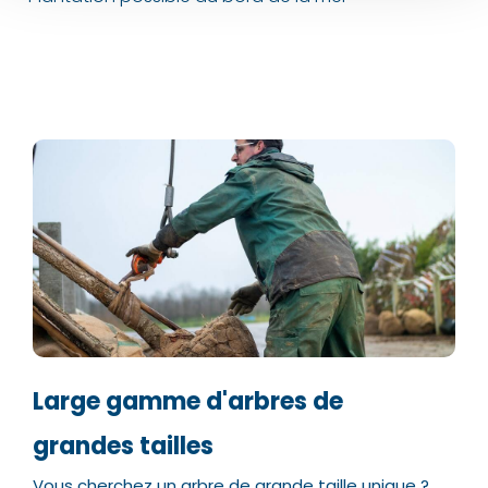
Numéro de téléphone*
Numéro de téléphone*
E-mail:*
E-mail:*
Valider
Valider
Large gamme d'arbres de
grandes tailles
Vous cherchez un arbre de grande taille unique ?