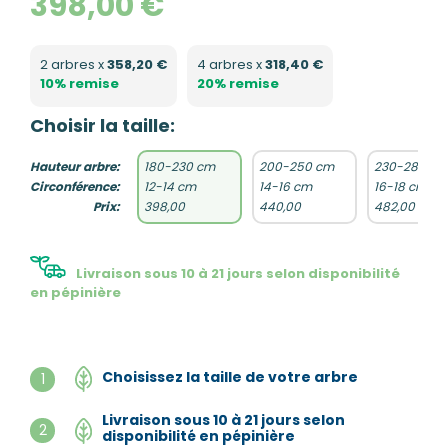
398,00 €
2 arbres x
358,20 €
4 arbres x
318,40 €
10% remise
20% remise
Choisir la taille:
Hauteur arbre:
180-230 cm
200-250 cm
230-280 cm
Circonférence:
12-14 cm
14-16 cm
16-18 cm
Prix:
398,00
440,00
482,00
Livraison sous 10 à 21 jours selon disponibilité
en pépinière
Choisissez la taille de votre arbre
1
Livraison sous 10 à 21 jours selon
2
disponibilité en pépinière