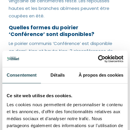
vingtaine de centimètres reste. Les repousses
hautes et les branches abîmees peuvent être
coupées en été.
Quelles formes du poirier
‘Conférence’ sont disponibles?
Le poirier communis ‘Conférence’ est disponible
en demi-tige et haute tige, 3 circonférences de
chaque: 12-14 cm, 14-16 cm et 16-18 cm. Plus la
hauteur et la circonférence du tronc sont élevés,
plus les arbres sont âgés c’est ce qui explique
Consentement
Détails
À propos des cookies
leur prix.
Ce site web utilise des cookies.
Les cookies nous permettent de personnaliser le contenu
et les annonces, d'offrir des fonctionnalités relatives aux
Spécifications
médias sociaux et d'analyser notre trafic. Nous
partageons également des informations sur l'utilisation de