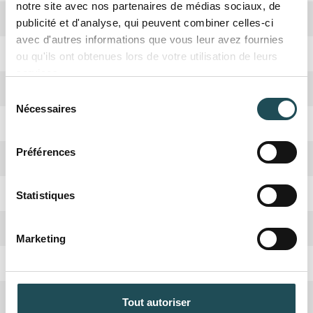
notre site avec nos partenaires de médias sociaux, de
Biodiversité
Haute
publicité et d'analyse, qui peuvent combiner celles-ci
avec d'autres informations que vous leur avez fournies
Période de plantation
Octobre, Avril
ou qu'ils ont obtenues lors de votre utilisation de leurs
services.
Forme de la couronne
Large
Sélection
Nécessaires
du
Rusticité
Oui
consentement
Préférences
Nom du produit
Nom du produit
Croissance
Moyenne
Absorbation CO2
Haute
Statistiques
Taille désirée*
Taille désirée*
Quantité désirée*
Quantité désirée*
Hauteur adulte
7 mètres
Marketing
+
+
-
-
Taillage
hiver
Commentaires
Commentaires
Arbre nourricier
Êtres humains, Oiseaux
Tout autoriser