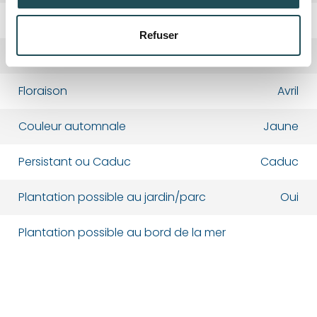
Fruits
Poires
Refuser
Département*
Département*
Couleur de fleur
Blanc
Floraison
Avril
Nom*
Nom*
Couleur automnale
Jaune
Numéro de téléphone*
Numéro de téléphone*
Persistant ou Caduc
Caduc
Plantation possible au jardin/parc
Oui
E-mail:*
E-mail:*
Plantation possible au bord de la mer
Valider
Valider