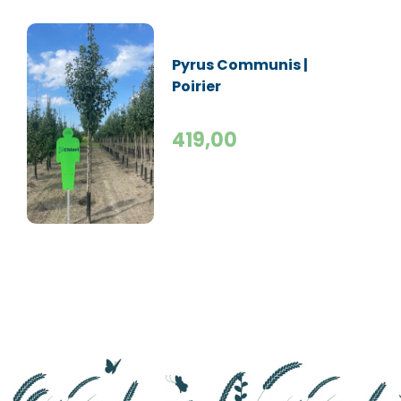
Pyrus Communis |
Poirier
'Conference' |
Haute-tige
419,00