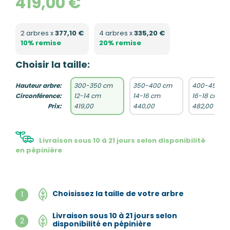
419,00 €
2 arbres x
377,10 €
4 arbres x
335,20 €
10% remise
20% remise
Choisir la taille:
Hauteur arbre:
300-350 cm
350-400 cm
400-450 c
Circonférence:
12-14 cm
14-16 cm
16-18 cm
Prix:
419,00
440,00
482,00
Livraison sous 10 à 21 jours selon disponibilité
en pépinière
Choisissez la taille de votre arbre
1
Livraison sous 10 à 21 jours selon
2
disponibilité en pépinière