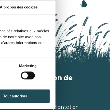
À propos des cookies
nnalités relatives aux médias
on de notre site avec nos
 d'autres informations que
Marketing
Plantation de
l'arbre
Tout autoriser
Quantité désirée*
irée*
Conseils de plantation
+
-