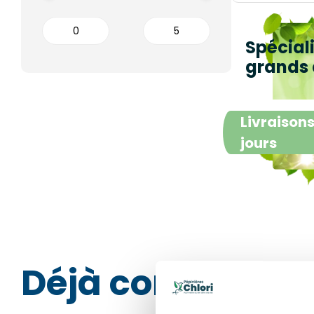
Spécial
grands 
Livraisons
jours
Déjà consulté