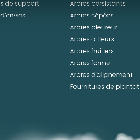
+
-
ts de support
Arbres persistants
Commentaires
 d’envies
Arbres cépées
ter un produit
Arbres pleureur
taires
Arbres à fleurs
Département*
Arbres fruitiers
Arbres forme
ement*
Arbres d'alignement
Nom*
Numéro de t
Fournitures de plantat
Numéro de téléphone*
E-mail:*