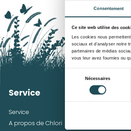
Consentement
Ce site web utilise des cook
Les cookies nous permettent d
sociaux et d'analyser notre t
partenaires de médias sociaux
vous leur avez fournies ou qu'
Sélection
Nécessaires
du
Nom du 
consentement
Service
Mon c
Service
S’enregist
Taille d
A propos de Chlori
Mes com