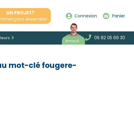
UN PROJET?
Connexion
Panier
mmençons ensemble!
06 82 05 69 30
fleurs
Arnaud
au mot-clé fougere-