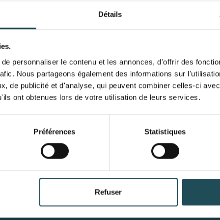
Détails
ies.
e personnaliser le contenu et les annonces, d'offrir des fonctio
rafic. Nous partageons également des informations sur l'utilisati
, de publicité et d'analyse, qui peuvent combiner celles-ci avec
ils ont obtenues lors de votre utilisation de leurs services.
Préférences
Statistiques
Nom du produit
produit 1
ompte
Catégories
rer
Arbres A-Z
Refuser
Taille désirée*
ésirée*
Quantité dés
mandes
Top 40