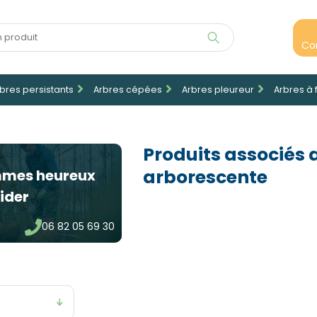
Co
bres persistants
Arbres cépées
Arbres pleureur
Arbres à 
Produits associés 
arborescente
mmes heureux
ider
06 82 05 69 30