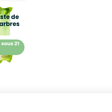
iste de
arbres
 sous 21