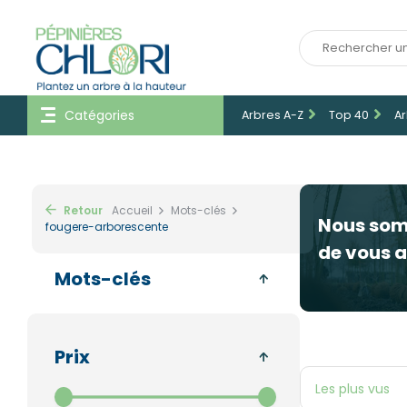
Catégories
Arbres A-Z
Top 40
Ar
Retour
Accueil
Mots-clés
Nous so
fougere-arborescente
de vous a
Mots-clés
Prix