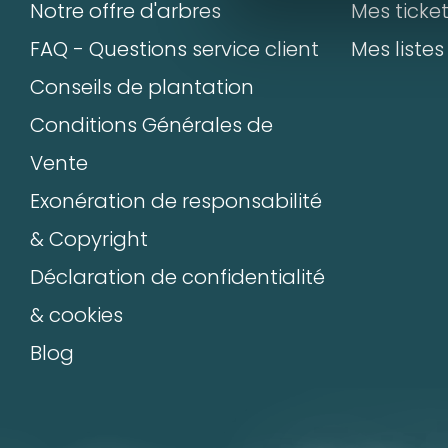
Notre offre d'arbres
Mes ticke
FAQ - Questions service client
Mes listes
+
Ajou
Conseils de plantation
Commen
Conditions Générales de
Vente
Exonération de responsabilité
Départ
& Copyright
Déclaration de confidentialité
& cookies
Nom*
Blog
E-mail:*