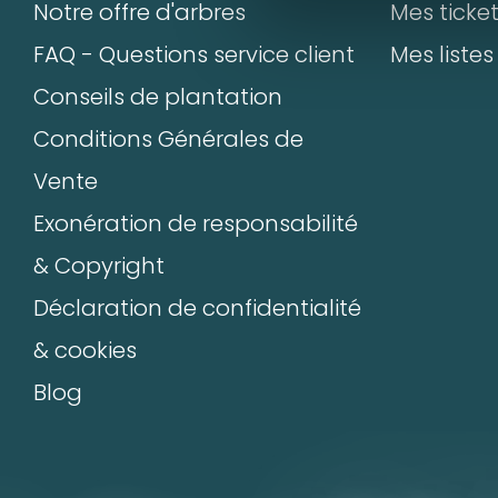
Notre offre d'arbres
Mes ticke
FAQ - Questions service client
Mes listes
+
Ajou
Conseils de plantation
Commen
Conditions Générales de
Vente
Exonération de responsabilité
Départ
& Copyright
Déclaration de confidentialité
& cookies
Nom*
Blog
E-mail:*