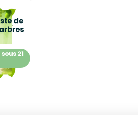
iste de
arbres
 sous 21