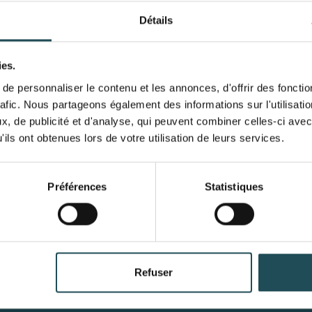
Détails
ies.
e personnaliser le contenu et les annonces, d'offrir des fonctio
rafic. Nous partageons également des informations sur l'utilisati
, de publicité et d'analyse, qui peuvent combiner celles-ci avec
ils ont obtenues lors de votre utilisation de leurs services.
Préférences
Statistiques
Nom du produit
produit 1
ompte
Catégories
rer
Arbres A-Z
Refuser
Taille désirée*
ésirée*
Quantité dés
mandes
Top 40