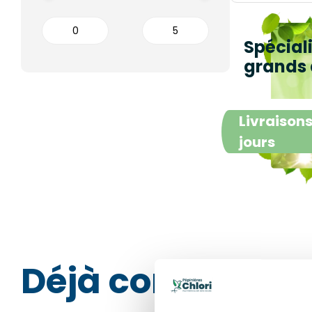
Spécial
grands 
Livraisons
jours
Déjà consulté