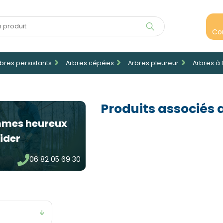
Co
bres persistants
Arbres cépées
Arbres pleureur
Arbres à 
Produits associés 
mmes heureux
ider
06 82 05 69 30