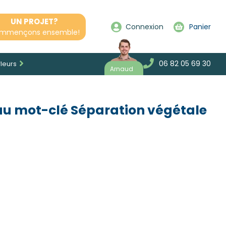
UN PROJET?
Connexion
Panier
mmençons ensemble!
06 82 05 69 30
fleurs
Arnaud
au mot-clé Séparation végétale