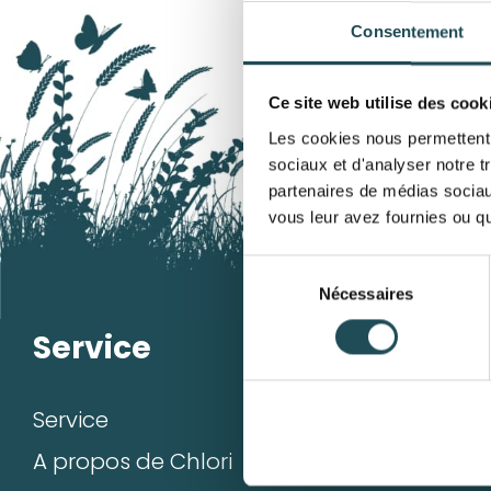
Consentement
Ce site web utilise des cook
Les cookies nous permettent d
sociaux et d'analyser notre t
partenaires de médias sociaux
vous leur avez fournies ou qu'
Sélection
Nécessaires
du
Nom du 
consentement
Service
Mon c
Service
S’enregist
Taille d
A propos de Chlori
Mes com