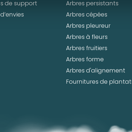
+
-
ts de support
Arbres persistants
Commentaires
 d’envies
Arbres cépées
ter un produit
Arbres pleureur
taires
Arbres à fleurs
Département*
Arbres fruitiers
Arbres forme
ement*
Arbres d'alignement
Nom*
Numéro de t
Fournitures de plantat
Numéro de téléphone*
E-mail:*