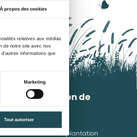
À propos des cookies
nnalités relatives aux médias
on de notre site avec nos
 d'autres informations que
Marketing
Plantation de
l'arbre
Tout autoriser
Quantité désirée*
irée*
Conseils de plantation
+
-