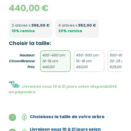
440,00 €
2 arbres x
396,00 €
4 arbres x
352,00 €
10% remise
20% remise
Choisir la taille:
Hauteur:
400-450 cm
450-500 cm
500-600 c
Circonférence:
14-16 cm
16-18 cm
20-25 cm
Prix:
440,00
482,00
629,00
Livraison sous 10 à 21 jours selon disponibilité
en pépinière
Choisissez la taille de votre arbre
1
Livraison sous 10 à 21 jours selon