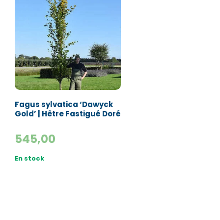
Numéro de téléphone*
Numéro de téléphone*
E-mail:*
E-mail:*
Valider
Valider
Fagus sylvatica ‘Dawyck
Gold’ | Hêtre Fastigué Doré
545,00
En stock