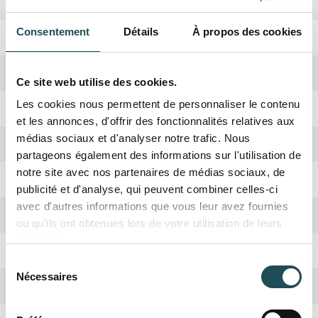
Forme de la couronne
Large couronne conique
Consentement
Détails
À propos des cookies
Rusticité
Oui
Croissance
Moyenne
Ce site web utilise des cookies.
Les cookies nous permettent de personnaliser le contenu
Absorbation CO2
Haute
et les annonces, d'offrir des fonctionnalités relatives aux
médias sociaux et d'analyser notre trafic. Nous
Hauteur adulte
10-15 mètres
partageons également des informations sur l'utilisation de
notre site avec nos partenaires de médias sociaux, de
Taillage
Hiver
publicité et d'analyse, qui peuvent combiner celles-ci
avec d'autres informations que vous leur avez fournies
Arbre nourricier
Oiseaux
ou qu'ils ont obtenues lors de votre utilisation de leurs
services.
Fruits
Cônes
Sélection
Nécessaires
du
Couleur de fleur
Chatons
consentement