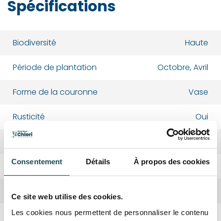
Spécifications
Biodiversité
Haute
Période de plantation
Octobre, Avril
Forme de la couronne
Vase
Rusticité
Oui
Croissance
Moyenne
Consentement
Détails
À propos des cookies
Absorbation CO2
Haute
Hauteur adulte
6-9 mètres
Ce site web utilise des cookies.
Les cookies nous permettent de personnaliser le contenu
Taillage
Hiver