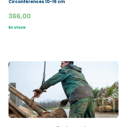
Circonférences 10-16 cm
Valider
Valider
366,00
En stock