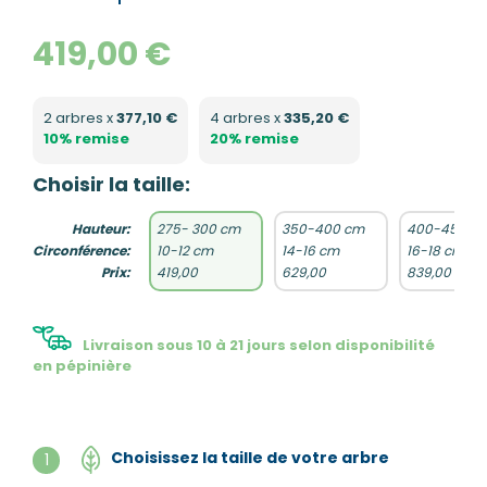
419,00 €
2 arbres x
377,10 €
4 arbres x
335,20 €
10% remise
20% remise
Choisir la taille:
Hauteur:
275- 300 cm
350-400 cm
400-450 c
Circonférence:
10-12 cm
14-16 cm
16-18 cm
Prix:
419,00
629,00
839,00
Livraison sous 10 à 21 jours selon disponibilité
en pépinière
Choisissez la taille de votre arbre
1