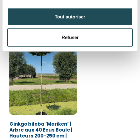
Commentaires
Commentaires
‹
›
Produits alternatifs
Tout autoriser
Refuser
Département*
Département*
Nom*
Nom*
Numéro de téléphone*
Numéro de téléphone*
E-mail:*
E-mail:*
Ginkgo biloba ‘Mariken’ |
Arbre aux 40 Ecus Boule |
Hauteurs 200-250 cm |