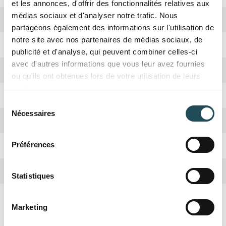
et les annonces, d'offrir des fonctionnalités relatives aux
médias sociaux et d'analyser notre trafic. Nous
Arbre nourricier
partageons également des informations sur l'utilisation de
notre site avec nos partenaires de médias sociaux, de
Fruits
Abeilles, Papillons, Oiseaux et Êtres humains
publicité et d'analyse, qui peuvent combiner celles-ci
avec d'autres informations que vous leur avez fournies
Couleur de fleur
Blanc
Baies bleu-violet comestibles
ou qu'ils ont obtenues lors de votre utilisation de leurs
services.
Floraison
Avril
Sélection
Nécessaires
du
Couleur automnale
Jaune, Rouge
consentement
Persistant ou Caduc
Caduc
Préférences
Nom du produit
Nom du produit
Plantation possible au jardin/parc
Oui
Statistiques
Plantation possible au bord de la mer
Oui
Taille désirée*
Taille désirée*
Quantité désirée*
Quantité désirée*
Marketing
+
+
-
-