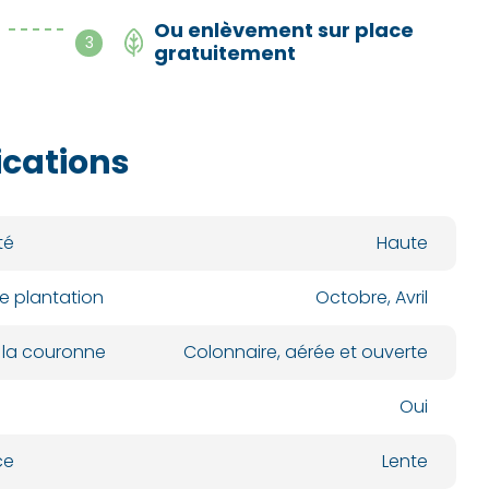
Ou enlèvement sur place
- - - - -
3
gratuitement
ications
té
Haute
e plantation
Octobre, Avril
 la couronne
Colonnaire, aérée et ouverte
Oui
ce
Lente