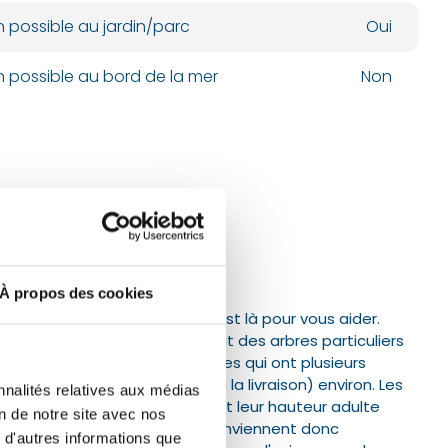
n possible au jardin/parc
Oui
n possible au bord de la mer
Non
bres de
À propos des cookies
rande taille unique ? Chlori est là pour vous aider.
ligne, vous trouverez surtout des arbres particuliers
 livraison.
Nous livrons des arbres qui ont plusieurs
et 5 mètres (hauteur totale à la livraison) environ. Les
nnalités relatives aux médias
 sont livrés avec une motte et leur hauteur adulte
on de notre site avec nos
és, de plus de 15 mètres.
Ils conviennent donc
 d'autres informations que