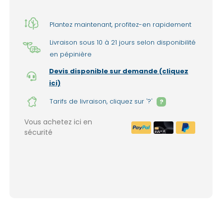
Plantez maintenant, profitez-en rapidement
Livraison sous 10 à 21 jours selon disponibilité
en pépinière
Devis disponible sur demande (cliquez
ici)
Tarifs de livraison, cliquez sur '?'
?
Vous achetez ici en
sécurité
Livraison à domicile : 150€ par liv
1999€ de commande. (France mét
Lieux d'enlèvement dans nos pépinières 
(option sélectionnable lors de la valida