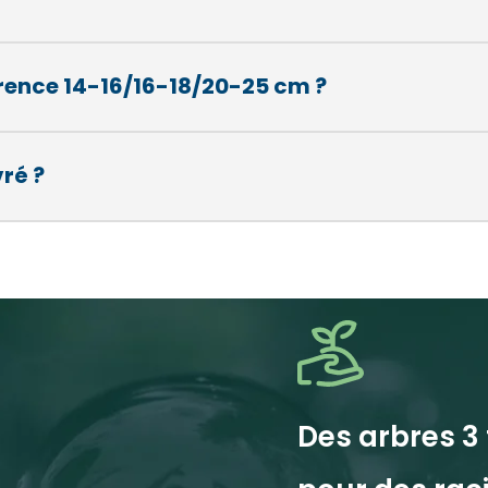
Nom*
Nom*
Numéro de t
Numéro de t
férence 14-16/16-18/20-25 cm ?
vré ?
E-mail:*
E-mail:*
Des arbres 3 