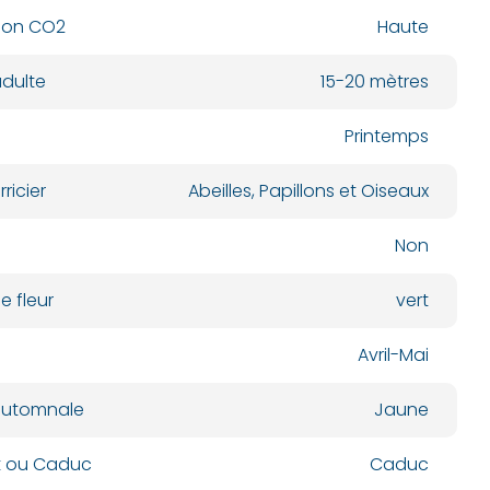
ion CO2
Haute
dulte
15-20 mètres
Printemps
ricier
Abeilles, Papillons et Oiseaux
Non
e fleur
vert
Avril-Mai
automnale
Jaune
nt ou Caduc
Caduc