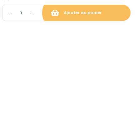
Ajouter au panier
−
+
raison et gratuite à partir de
ropolitaine hors Corse)
: gratuit sur rendez-vous
tion du panier)