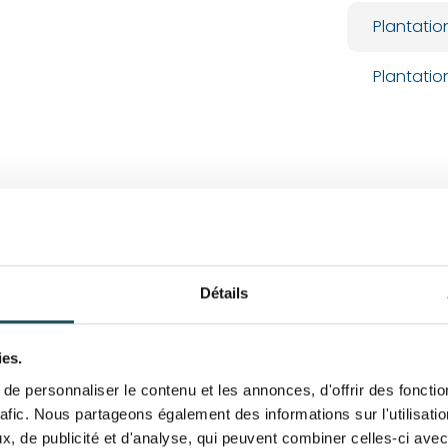
Plantatio
Plantatio
Large gamme d'ar
grandes tailles
Détails
Vous cherchez un arbre de g
Dans notre vaste gamme en 
ies.
et de grande taille dès leur
années et qui font entre 2 
e personnaliser le contenu et les annonces, d'offrir des fonctio
arbres que nous proposons
rafic. Nous partageons également des informations sur l'utilisati
sera, pour certaines variét
, de publicité et d'analyse, qui peuvent combiner celles-ci avec