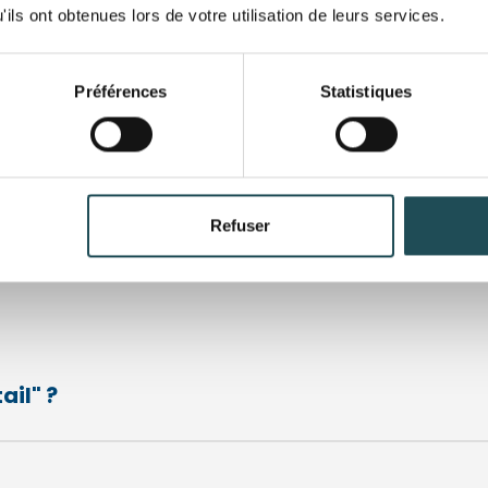
parfaitement aux personne
ils ont obtenues lors de votre utilisation de leurs services.
grand jardin. Notre gamme
appropriés pour des jardins
Préférences
Statistiques
Nom du produit
Nom du produit
Refuser
Taille désirée*
Taille désirée*
Commentaires
Commentaires
ail" ?
Département*
Département*