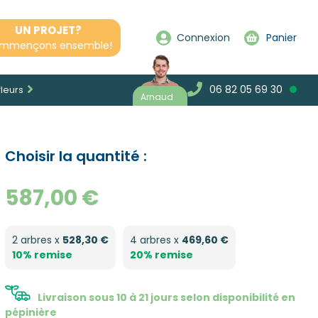
UN PROJET?
Connexion
Panier
mmençons ensemble!
06 82 05 69 30
fleurs
Arnaud
Choisir la quantité :
587,00 €
2 arbres x
528,30 €
4 arbres x
469,60 €
10% remise
20% remise
Livraison sous 10 à 21 jours selon disponibilité en
pépinière