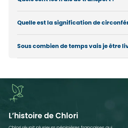
Quelle est la signification de circon
Sous combien de temps vais je être li
L’histoire de Chlori
Chlori réunit plusieurs pépinières françaises qui