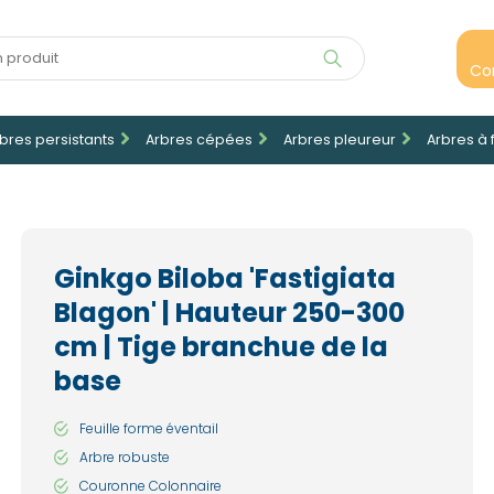
Co
bres persistants
Arbres cépées
Arbres pleureur
Arbres à 
Ginkgo Biloba 'Fastigiata
Blagon' | Hauteur 250-300
cm | Tige branchue de la
base
Feuille forme éventail
Arbre robuste
Couronne Colonnaire