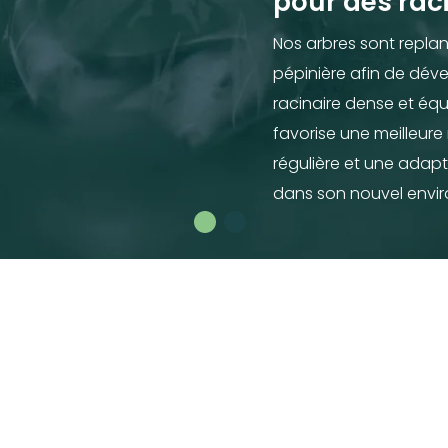
pour des raci
Nos arbres sont replant
pépinière afin de dév
racinaire dense et équ
favorise une meilleure
régulière et une adapt
dans son nouvel envi