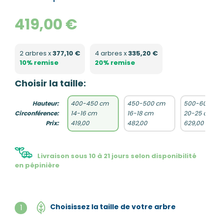
419,00 €
2 arbres x
377,10 €
4 arbres x
335,20 €
10% remise
20% remise
Choisir la taille:
Hauteur:
400-450 cm
450-500 cm
500-600 c
Circonférence:
14-16 cm
16-18 cm
20-25 cm
Prix:
419,00
482,00
629,00
Livraison sous 10 à 21 jours selon disponibilité
en pépinière
Choisissez la taille de votre arbre
1