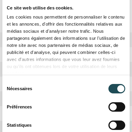
Ce site web utilise des cookies.
Spécifications
Les cookies nous permettent de personnaliser le contenu
et les annonces, d'offrir des fonctionnalités relatives aux
médias sociaux et d'analyser notre trafic. Nous
partageons également des informations sur l'utilisation de
Biodiversité
Haute
notre site avec nos partenaires de médias sociaux, de
publicité et d'analyse, qui peuvent combiner celles-ci
Période de plantation
Octobre, Avril
avec d'autres informations que vous leur avez fournies
ou qu'ils ont obtenues lors de votre utilisation de leurs
Forme de la couronne
Large et ovoïde
services.
Sélection
Rusticité
Oui
Nécessaires
du
consentement
Croissance
Rapide
Préférences
Nom du produit
Nom du produit
Absorbation CO2
Haute
Statistiques
Hauteur adulte
20-25 mètres