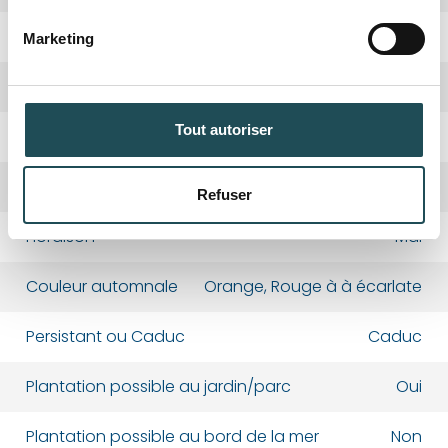
Taille désirée*
Taille désirée*
Quantité désirée*
Quantité désirée*
Taillage
Novembre-Février, Juin-Août
Marketing
+
+
-
-
Arbre nourricier
Oiseaux
Commentaires
Commentaires
Tout autoriser
Fruits
Glands bruns
Couleur de fleur
Jaune doré
Refuser
Département*
Département*
Floraison
Mai
Couleur automnale
Orange, Rouge à à écarlate
Nom*
Nom*
Persistant ou Caduc
Caduc
Numéro de téléphone*
Numéro de téléphone*
Plantation possible au jardin/parc
Oui
Plantation possible au bord de la mer
Non