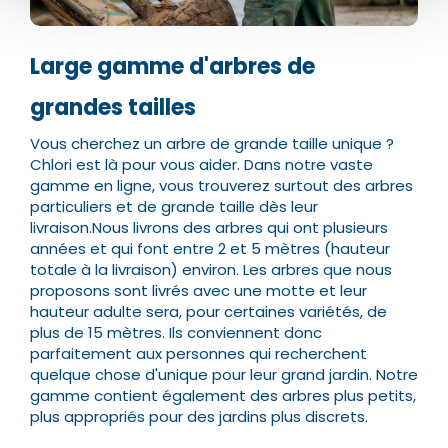
Nom*
Nom*
Large gamme d'arbres de
Numéro de téléphone*
Numéro de téléphone*
grandes tailles
Vous cherchez un arbre de grande taille unique ?
Chlori est là pour vous aider. Dans notre vaste
E-mail:*
E-mail:*
gamme en ligne, vous trouverez surtout des arbres
particuliers et de grande taille dès leur
livraison.
Nous livrons des arbres qui ont plusieurs
années et qui font entre 2 et 5 mètres (hauteur
Valider
Valider
totale à la livraison) environ. Les arbres que nous
proposons sont livrés avec une motte et leur
hauteur adulte sera, pour certaines variétés, de
plus de 15 mètres.
Ils conviennent donc
parfaitement aux personnes qui recherchent
quelque chose d'unique pour leur grand jardin. Notre
gamme contient également des arbres plus petits,
plus appropriés pour des jardins plus discrets.