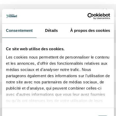
Croissance
Rapide
Absorbation CO2
Haute
Consentement
Détails
À propos des cookies
Hauteur adulte
Taillage
Hauteur à maintenir en taillant (l’étêtage)
Ce site web utilise des cookies.
Les cookies nous permettent de personnaliser le contenu
Arbre nourricier
Fin hiver/début printemps
et les annonces, d'offrir des fonctionnalités relatives aux
médias sociaux et d'analyser notre trafic. Nous
Fruits
Chatons
Abeilles et Papillons
partageons également des informations sur l'utilisation de
notre site avec nos partenaires de médias sociaux, de
Couleur de fleur
Jaune
publicité et d'analyse, qui peuvent combiner celles-ci
avec d'autres informations que vous leur avez fournies
Floraison
Avril
ou qu'ils ont obtenues lors de votre utilisation de leurs
services.
Couleur automnale
Jaune
Sélection