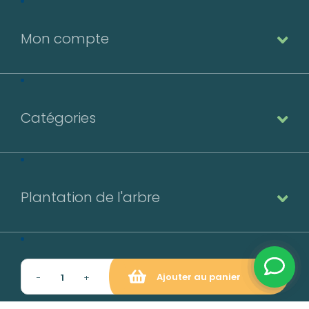
Mon compte
Catégories
Plantation de l'arbre
Contact
Ajouter au panier
−
+