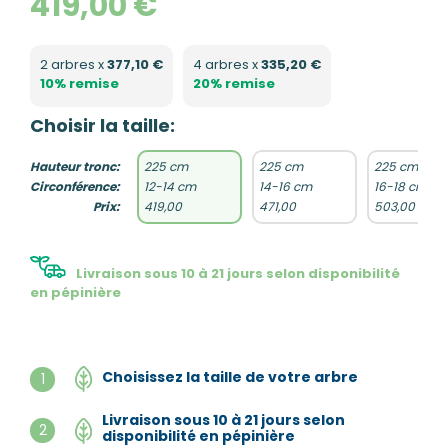
419,00 €
2 arbres x
377,10 €
4 arbres x
335,20 €
10% remise
20% remise
Choisir la taille:
Hauteur tronc:
225 cm
225 cm
225 cm
Circonférence:
12-14 cm
14-16 cm
16-18 cm
Prix:
419,00
471,00
503,00
Livraison sous 10 à 21 jours selon disponibilité
en pépinière
Choisissez la taille de votre arbre
1
Livraison sous 10 à 21 jours selon
2
disponibilité en pépinière