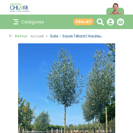
Catégories
PROJET
Retour
Accueil
Salix - Saule Têtard | Hauteu...