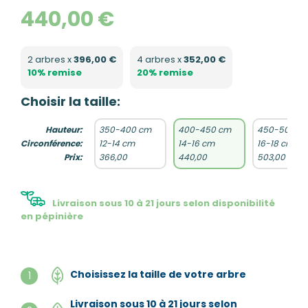
440,00 €
2 arbres x
396,00 €
4 arbres x
352,00 €
10% remise
20% remise
Choisir la taille:
Hauteur:
350-400 cm
400-450 cm
450-500 c
Circonférence:
12-14 cm
14-16 cm
16-18 cm
Prix:
366,00
440,00
503,00
Livraison sous 10 à 21 jours selon disponibilité
en pépinière
Choisissez la taille de votre arbre
1
Livraison sous 10 à 21 jours selon