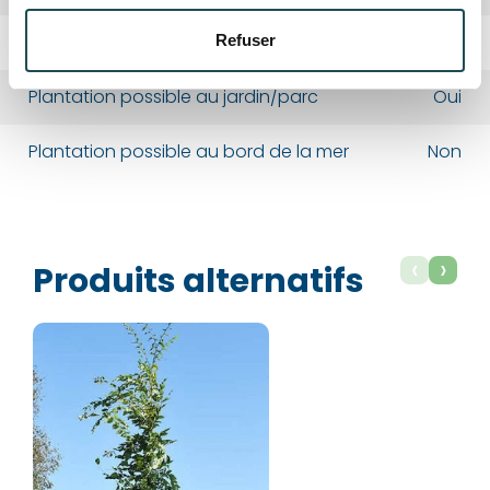
Persistant ou Caduc
Caduc
Refuser
Département*
Département*
Plantation possible au jardin/parc
Oui
Nom*
Nom*
Plantation possible au bord de la mer
Non
Numéro de téléphone*
Numéro de téléphone*
‹
›
Produits alternatifs
E-mail:*
E-mail:*
Valider
Valider