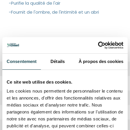
-Purifie la qualité de l'air
-Fournit de l'ombre, de l'intimité et un abri
Spécifications
Consentement
Détails
À propos des cookies
Biodiversité
Haute
Ce site web utilise des cookies.
Période de plantation
Octobre, Avril
Les cookies nous permettent de personnaliser le contenu
Forme de la couronne
Boule
et les annonces, d'offrir des fonctionnalités relatives aux
médias sociaux et d'analyser notre trafic. Nous
Rusticité
Oui
partageons également des informations sur l'utilisation de
notre site avec nos partenaires de médias sociaux, de
publicité et d'analyse, qui peuvent combiner celles-ci
Croissance
Moyenne