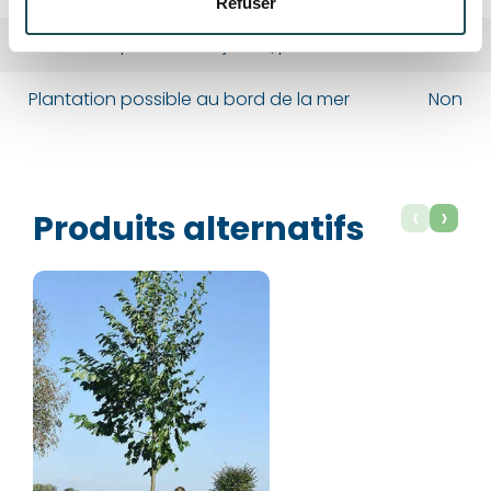
Refuser
Département*
Département*
Plantation possible au jardin/parc
Oui
Plantation possible au bord de la mer
Non
Nom*
Nom*
Numéro de téléphone*
Numéro de téléphone*
‹
›
Produits alternatifs
E-mail:*
E-mail:*
Valider
Valider