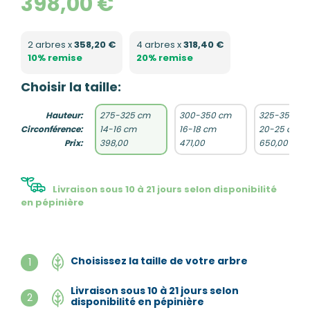
398,00 €
2 arbres x
358,20 €
4 arbres x
318,40 €
10% remise
20% remise
Choisir la taille:
Hauteur:
275-325 cm
300-350 cm
325-350 cm
Circonférence:
14-16 cm
16-18 cm
20-25 cm
Prix:
398,00
471,00
650,00
Livraison sous 10 à 21 jours selon disponibilité
en pépinière
Choisissez la taille de votre arbre
1
Livraison sous 10 à 21 jours selon
2
disponibilité en pépinière