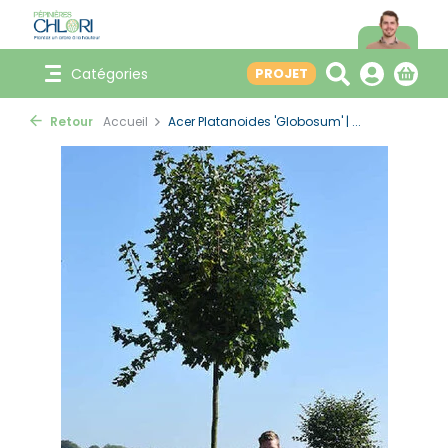
Catégories
PROJET
Retour
Accueil
Acer Platanoides 'Globosum' | ...