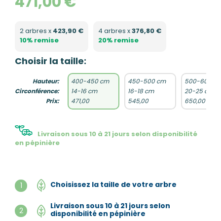
471,00 €
2 arbres x
423,90 €
4 arbres x
376,80 €
10% remise
20% remise
Choisir la taille:
Hauteur:
400-450 cm
450-500 cm
500-600 c
Circonférence:
14-16 cm
16-18 cm
20-25 cm
Prix:
471,00
545,00
650,00
Livraison sous 10 à 21 jours selon disponibilité
en pépinière
Choisissez la taille de votre arbre
1
Livraison sous 10 à 21 jours selon
2
disponibilité en pépinière