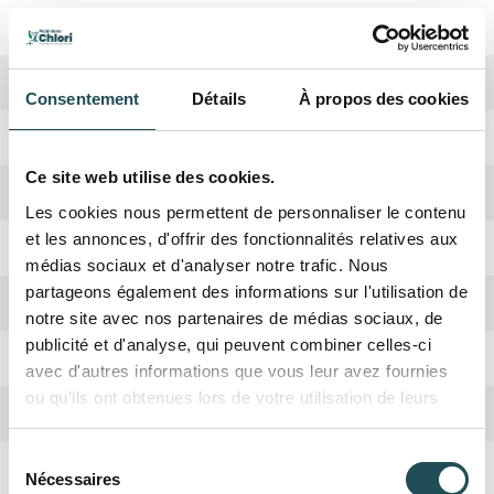
Période de plantation
Octobre, Avril
Forme de la couronne
Consentement
Détails
À propos des cookies
Rusticité
Oui
Couronne pyramidale à ovoïde
Ce site web utilise des cookies.
Croissance
Moyenne
Les cookies nous permettent de personnaliser le contenu
et les annonces, d'offrir des fonctionnalités relatives aux
Absorbation CO2
Haute
médias sociaux et d'analyser notre trafic. Nous
partageons également des informations sur l'utilisation de
Hauteur adulte
15-18 mètres
notre site avec nos partenaires de médias sociaux, de
publicité et d'analyse, qui peuvent combiner celles-ci
Taillage
Juin, Novembre -Décembre
avec d'autres informations que vous leur avez fournies
ou qu'ils ont obtenues lors de votre utilisation de leurs
Arbre nourricier
Abeilles
services.
Sélection
Fruits
Samare en forme d'aile
Nécessaires
du