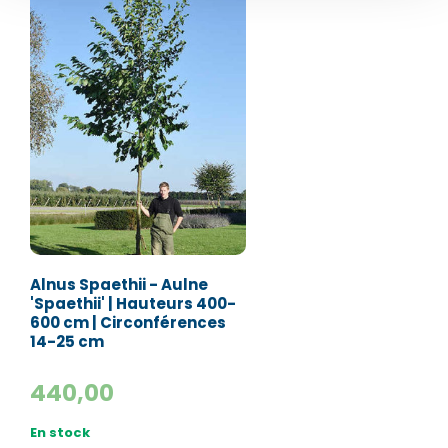
Numéro de téléphone*
Numéro de téléphone*
E-mail:*
E-mail:*
Valider
Valider
Alnus Spaethii - Aulne
'Spaethii' | Hauteurs 400-
600 cm | Circonférences
14-25 cm
440,00
En stock