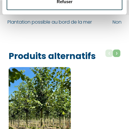
Refuser
Département*
Département*
Plantation possible au jardin/parc
Oui
Plantation possible au bord de la mer
Non
Nom*
Nom*
‹
›
Numéro de téléphone*
Numéro de téléphone*
Produits alternatifs
E-mail:*
E-mail:*
Valider
Valider