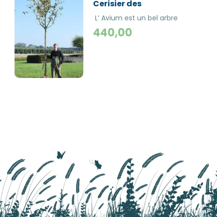
Cerisier des
Oiseaux | Hauteurs
L’ Avium est un bel arbre
400-600 cm |
pour l'environnement avec
440,00
Circonférences 14-
des fleurs blanches et des
petits fruits comestibles.
25 cm