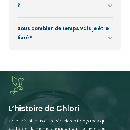
?
Sous combien de temps vais je être
livré ?
L’histoire de Chlori
Chlori réunit plusieurs pépinières françaises qui
partagent le même engagement : cultiver des