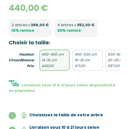
440,00 €
2 arbres x
396,00 €
4 arbres x
352,00 €
10% remise
20% remise
Choisir la taille:
Hauteur:
400-450 cm
450-500 cm
500-600 c
Circonférence:
14-16 cm
16-18 cm
20-25 cm
Prix:
440,00
471,00
587,00
Livraison sous 10 à 21 jours selon disponibilité
en pépinière
Choisissez la taille de votre arbre
1
Livraison sous 10 à 21 jours selon