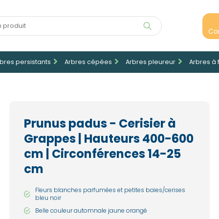
Co
bres persistants
Arbres cépées
Arbres pleureur
Arbres à 
Prunus padus - Cerisier à
Grappes | Hauteurs 400-600
cm | Circonférences 14-25
cm
Fleurs blanches parfumées et petites baies/cerises
bleu noir
Belle couleur automnale jaune orangé