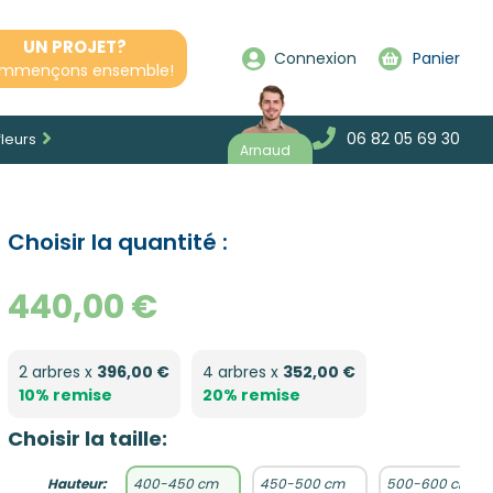
UN PROJET?
Connexion
Panier
mmençons ensemble!
06 82 05 69 30
fleurs
Arnaud
Choisir la quantité :
440,00 €
2 arbres x
396,00 €
4 arbres x
352,00 €
10% remise
20% remise
Choisir la taille:
Hauteur:
400-450 cm
450-500 cm
500-600 cm