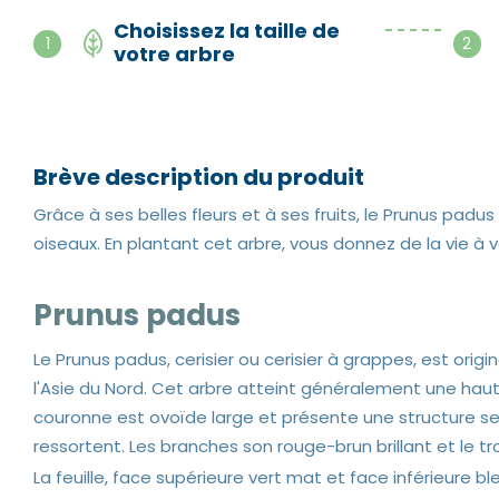
Choisissez la taille de
- - - - -
1
2
votre arbre
Brève description du produit
Grâce à ses belles fleurs et à ses fruits, le Prunus padus a
oiseaux. En plantant cet arbre, vous donnez de la vie à
Prunus padus
Le Prunus padus, cerisier ou cerisier à grappes, est orig
l'Asie du Nord. Cet arbre atteint généralement une hau
couronne est ovoïde large et présente une structure s
ressortent. Les branches son rouge-brun brillant et le tr
La feuille, face supérieure vert mat et face inférieure b