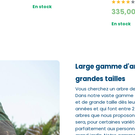
En stock
335,0
Nom*
Nom*
Numéro de t
Numéro de t
En stock
E-mail:*
E-mail:*
Large gamme d'ar
grandes tailles
Vous cherchez un arbre de g
Dans notre vaste gamme en 
et de grande taille dès leur
années et qui font entre 2 
arbres que nous proposons
sera, pour certaines variét
parfaitement aux personne