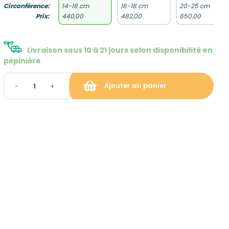
Circonférence:
14-16 cm
16-18 cm
20-25 cm
Prix:
440,00
482,00
650,00
Livraison sous 10 à 21 jours selon disponibilité en
pépinière
Ajouter au panier
−
+
raison et gratuite à partir de
ropolitaine hors Corse)
: gratuit sur rendez-vous
tion du panier)