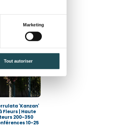
Marketing
leure vente
Tout autoriser
Quantité désirée*
Quantité désirée*
+
+
-
-
rrulata 'Kanzan'
 à Fleurs | Haute
uteurs 200-350
onférences 10-25