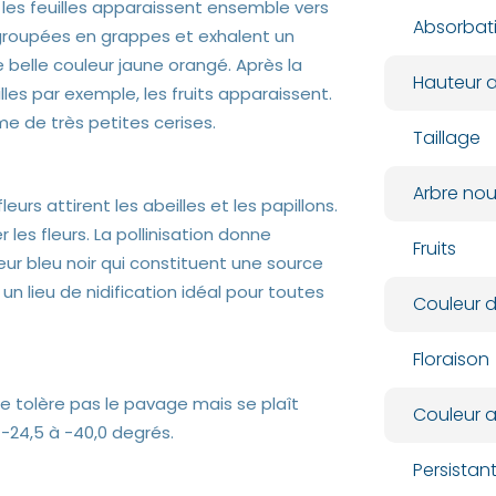
 les feuilles apparaissent ensemble vers
Absorbat
regroupées en grappes et exhalent un
belle couleur jaune orangé. Après la
Hauteur a
les par exemple, les fruits apparaissent.
me de très petites cerises.
Taillage
Arbre nour
eurs attirent les abeilles et les papillons.
 les fleurs. La pollinisation donne
Fruits
eur bleu noir qui constituent une source
n lieu de nidification idéal pour toutes
Couleur d
Floraison
 tolère pas le pavage mais se plaît
Couleur 
 -24,5 à -40,0 degrés.
Persista