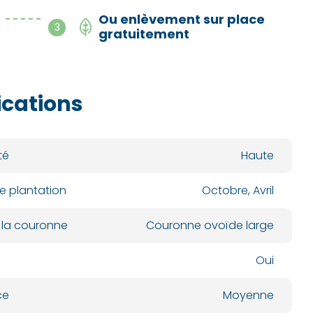
Ou enlèvement sur place
- - - - -
3
gratuitement
ications
té
Haute
e plantation
Octobre, Avril
 la couronne
Couronne ovoïde large
Oui
ce
Moyenne