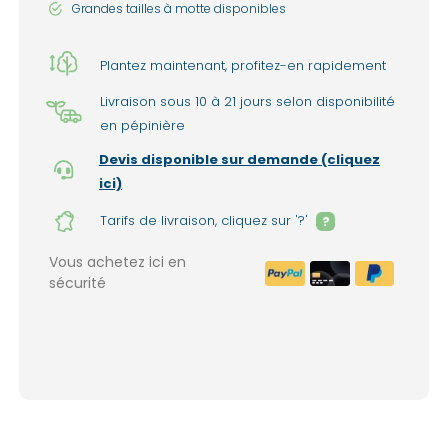
Grandes tailles à motte disponibles
Plantez maintenant, profitez-en rapidement
Livraison sous 10 à 21 jours selon disponibilité
en pépinière
Devis disponible sur demande (cliquez
ici)
Tarifs de livraison, cliquez sur '?'
?
Vous achetez ici en
sécurité
Livraison à domicile : 150€ par liv
1999€ de commande. (France mét
Lieux d'enlèvement dans nos pépinières 
(option sélectionnable lors de la valida