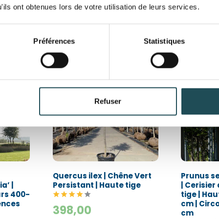
ils ont obtenues lors de votre utilisation de leurs services.
Préférences
Statistiques
aune
Meilleure vente
Meil
Nom du produit
Nom du produit
Refuser
Taille désirée*
Taille désirée*
Commentaires
Commentaires
Quercus ilex | Chêne Vert
Prunus se
a’ |
Persistant | Haute tige
| Cerisier
urs 400-
tige | Ha
Département*
Département*
ences
cm | Circ
398,00
cm