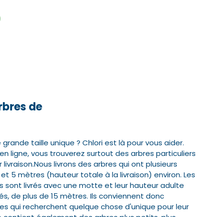
0
éléphone*
éléphone*
Valider
Valider
bres de
rande taille unique ? Chlori est là pour vous aider.
ligne, vous trouverez surtout des arbres particuliers
 livraison.
Nous livrons des arbres qui ont plusieurs
et 5 mètres (hauteur totale à la livraison) environ. Les
 sont livrés avec une motte et leur hauteur adulte
és, de plus de 15 mètres.
Ils conviennent donc
s qui recherchent quelque chose d'unique pour leur