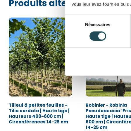
Produits alternatifs
vous leur avez fournies ou qu'
Sélection
Nécessaires
du
Feuillage j
consentement
Tilleul à petites feuilles -
Robinier - Robinia
Tilia cordata | Haute tige |
Pseudoacacia ‘Frisi
Hauteurs 400-600 cm |
Haute tige | Haute
Circonférences 14-25 cm
600 cm | Circonfér
14-25 cm