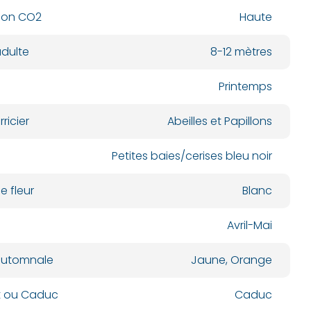
ion CO2
Haute
dulte
8-12 mètres
Printemps
ricier
Abeilles et Papillons
Petites baies/cerises bleu noir
e fleur
Blanc
Avril-Mai
automnale
Jaune, Orange
nt ou Caduc
Caduc