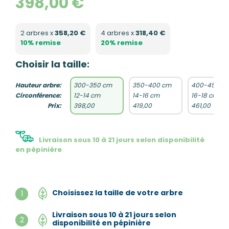
398,00 €
2 arbres x
358,20 €
4 arbres x
318,40 €
10% remise
20% remise
Choisir la taille:
Hauteur arbre:
300-350 cm
350-400 cm
400-450 c
Circonférence:
12-14 cm
14-16 cm
16-18 cm
Prix:
398,00
419,00
461,00
Livraison sous 10 à 21 jours selon disponibilité
en pépinière
Choisissez la taille de votre arbre
1
Livraison sous 10 à 21 jours selon
2
disponibilité en pépinière