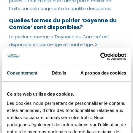
poires. Il faut mieux que l'arbre porte moins de
fruits car cela augmente la qualité des poires.
Quelles formes du poirier ‘Doyenne du
Comice’ sont disponibles?
Le poirier communis ‘Doyenne du Comice’ est
disponible en demi-tige et haute tige, 3
circonférences de chaque: 12-14 cm, 14-16 cm et
16-18 cm. Plus la hauteur et la circonférence du
tronc sont élevées, plus les arbres sont âgés
Consentement
Détails
À propos des cookies
c’est ce qui explique leur prix.
Ce site web utilise des cookies.
Les cookies nous permettent de personnaliser le contenu
Spécifications
et les annonces, d'offrir des fonctionnalités relatives aux
médias sociaux et d'analyser notre trafic. Nous
partageons également des informations sur l'utilisation de
notre site avec nos partenaires de médias sociaux, de