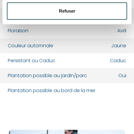
Fruits
Pommes
Refuser
Département*
Département*
Couleur de fleur
Blanc
Floraison
Avril
Nom*
Nom*
Couleur automnale
Jaune
Persistant ou Caduc
Caduc
Numéro de téléphone*
Numéro de téléphone*
Plantation possible au jardin/parc
Oui
E-mail:*
E-mail:*
Plantation possible au bord de la mer
Valider
Valider