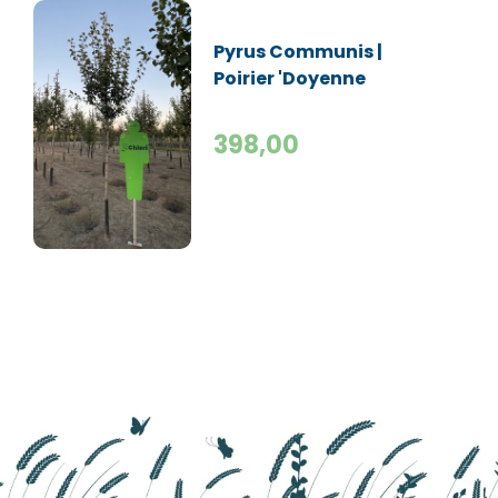
Pyrus Communis |
Poirier 'Doyenne
du Comice' |
Haute-tige
398,00